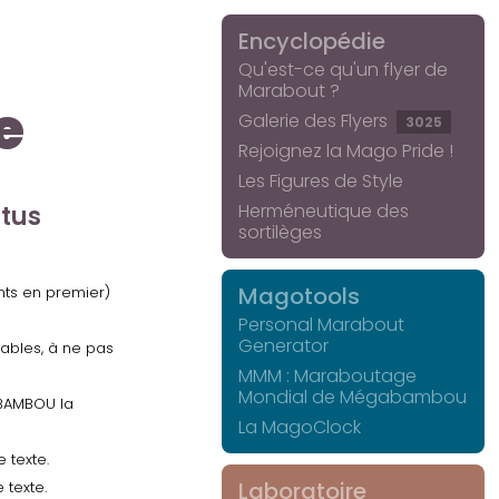
Encyclopédie
Qu'est-ce qu'un flyer de
Marabout ?
e
Galerie des Flyers
3025
Rejoignez la Mago Pride !
Les Figures de Style
Herméneutique des
ctus
sortilèges
Magotools
ents en premier)
Personal Marabout
Generator
uables, à ne pas
MMM : Maraboutage
Mondial de Mégabambou
GABAMBOU la
La MagoClock
 texte.
Laboratoire
 texte.