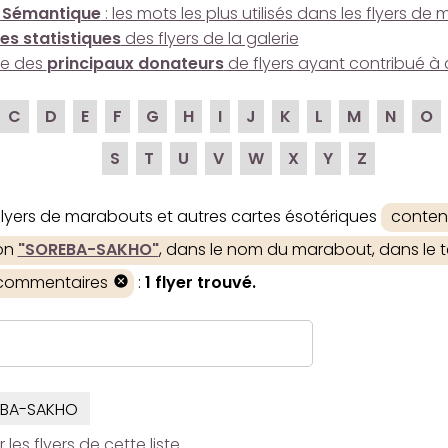
 Sémantique
: les mots les plus utilisés dans les flyers d
es statistiques
des flyers de la galerie
ire des
principaux donateurs
de flyers ayant contribué à 
C
D
E
F
G
H
I
J
K
L
M
N
O
S
T
U
V
W
X
Y
Z
 flyers de marabouts et autres cartes ésotériques
conten
ion
"SOREBA-SAKHO"
, dans le nom du marabout, dans le te
 commentaires
:
1 flyer trouvé.
BA-SAKHO
es flyers de cette liste