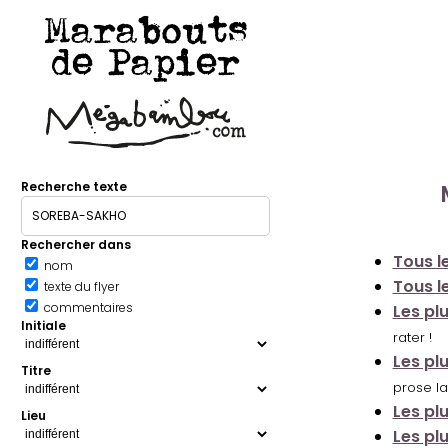
Marabouts
de Papier
Recherche texte
Rechercher dans
Tous le
nom
Tous le
texte du flyer
commentaires
Les pl
Initiale
rater !
Les pl
Titre
prose la
Les pl
Lieu
Les pl