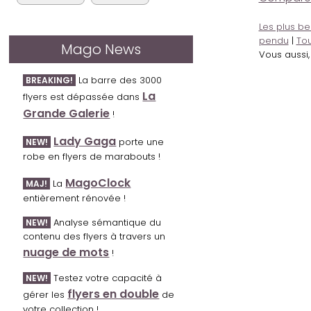
Les plus be
pendu
|
Tou
Mago News
Vous aussi
La barre des 3000
BREAKING!
La
flyers est dépassée dans
Grande Galerie
!
Lady Gaga
porte une
NEW!
robe en flyers de marabouts !
MagoClock
La
MAJ!
entièrement rénovée !
Analyse sémantique du
NEW!
contenu des flyers à travers un
nuage de mots
!
Testez votre capacité à
NEW!
flyers en double
gérer les
de
votre collection !