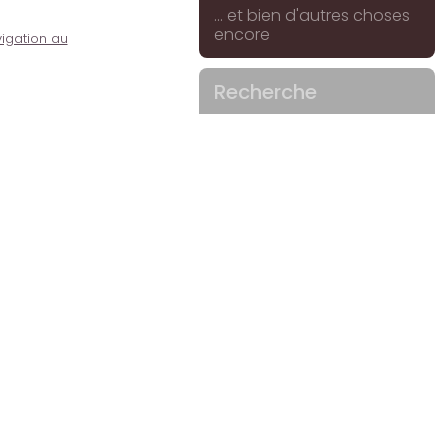
... et bien d'autres choses
encore
igation au
Recherche