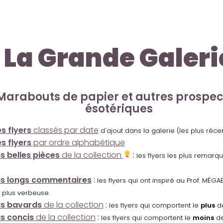
La Grande Galeri
Marabouts de papier et autres prospe
ésotériques
s flyers
classés par date
d'ajout dans la galerie (les plus réc
s flyers
par ordre alphabétique
us belles pièces
de la collection
:
les flyers les plus remarq
us longs commentaires
:
les flyers qui ont inspiré au Prof. MÉ
 plus verbeuse.
us bavards
de la collection
:
les flyers qui comportent le
plus
de
us concis
de la collection
:
les flyers qui comportent le
moins
de