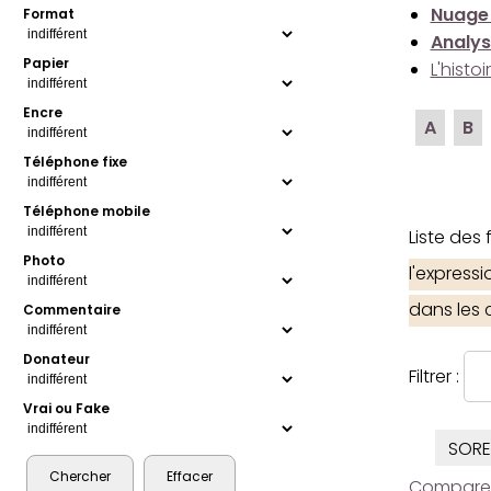
Nuage
Format
Analys
Papier
L'histo
Encre
A
B
Téléphone fixe
Téléphone mobile
Liste des
Photo
l'express
dans les
Commentaire
Donateur
Filtrer :
Vrai ou Fake
SORE
Comparer l