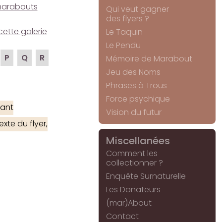
e marabouts
Qui veut gagner
des flyers ?
cette galerie
Le Taquin
Le Pendu
P
Q
R
Mémoire de Marabout
Jeu des Noms
Phrases à Trous
Force psychique
ant
Vision du futur
xte du flyer,
Miscellanées
Comment les
collectionner ?
Enquête Surnaturelle
Les Donateurs
(mar)About
Contact