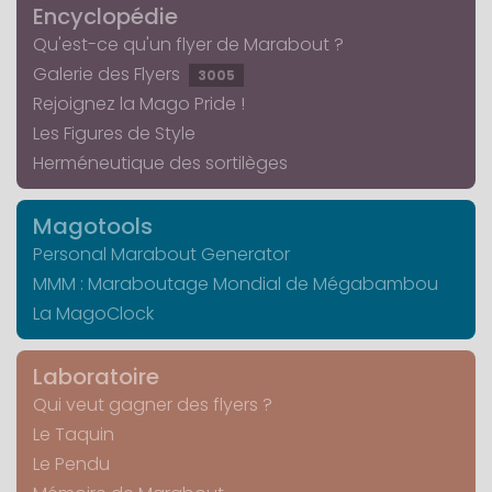
Encyclopédie
Qu'est-ce qu'un flyer de Marabout ?
Galerie des Flyers
3005
Rejoignez la Mago Pride !
Les Figures de Style
Herméneutique des sortilèges
Magotools
Personal Marabout Generator
MMM : Maraboutage Mondial de Mégabambou
La MagoClock
Laboratoire
Qui veut gagner des flyers ?
Le Taquin
Le Pendu