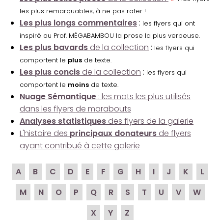
les plus remarquables, à ne pas rater !
Les plus longs commentaires
:
les flyers qui ont
inspiré au Prof. MÉGABAMBOU la prose la plus verbeuse.
Les plus bavards
de la collection
:
les flyers qui
comportent le
plus
de texte.
Les plus concis
de la collection
:
les flyers qui
comportent le
moins
de texte.
Nuage Sémantique
: les mots les plus utilisés
dans les flyers de marabouts
Analyses statistiques
des flyers de la galerie
L'histoire des
principaux donateurs
de flyers
ayant contribué à cette galerie
A
B
C
D
E
F
G
H
I
J
K
L
M
N
O
P
Q
R
S
T
U
V
W
X
Y
Z