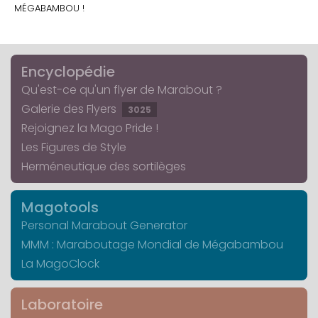
MÉGABAMBOU !
Encyclopédie
Qu'est-ce qu'un flyer de Marabout ?
Galerie des Flyers
3025
Rejoignez la Mago Pride !
Les Figures de Style
Herméneutique des sortilèges
Magotools
Personal Marabout Generator
MMM : Maraboutage Mondial de Mégabambou
La MagoClock
Laboratoire