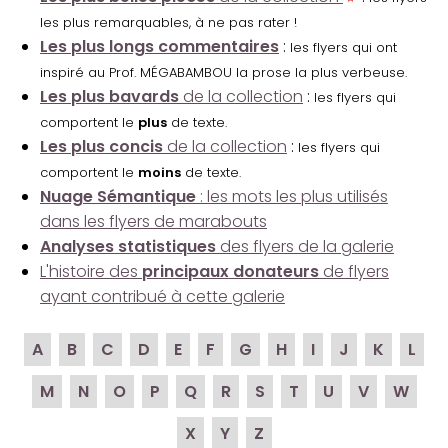
les plus remarquables, à ne pas rater !
Les plus longs commentaires
:
les flyers qui ont
inspiré au Prof. MÉGABAMBOU la prose la plus verbeuse.
Les plus bavards
de la collection
:
les flyers qui
comportent le
plus
de texte.
Les plus concis
de la collection
:
les flyers qui
comportent le
moins
de texte.
Nuage Sémantique
: les mots les plus utilisés
dans les flyers de marabouts
Analyses statistiques
des flyers de la galerie
L'histoire des
principaux donateurs
de flyers
ayant contribué à cette galerie
A
B
C
D
E
F
G
H
I
J
K
L
M
N
O
P
Q
R
S
T
U
V
W
X
Y
Z