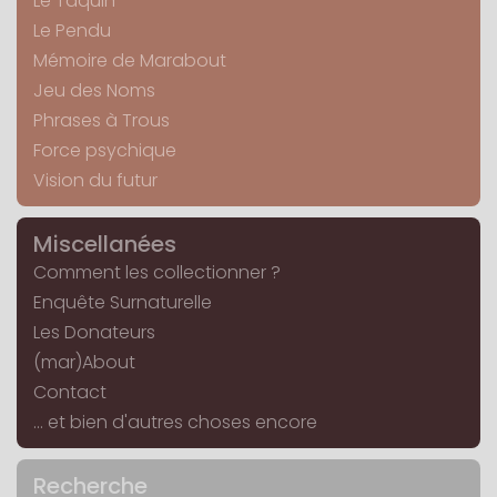
Le Taquin
Le Pendu
Mémoire de Marabout
Jeu des Noms
Phrases à Trous
Force psychique
Vision du futur
Miscellanées
Comment les collectionner ?
Enquête Surnaturelle
Les Donateurs
(mar)About
Contact
... et bien d'autres choses encore
Recherche