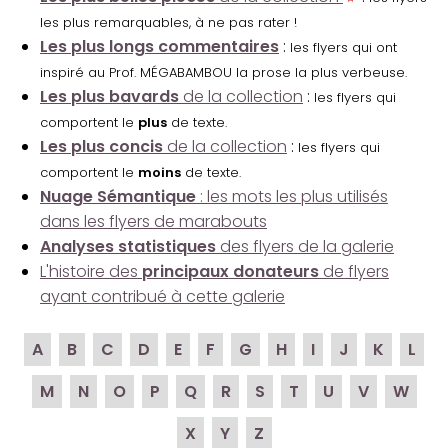
les plus remarquables, à ne pas rater !
Les plus longs commentaires
:
les flyers qui ont
inspiré au Prof. MÉGABAMBOU la prose la plus verbeuse.
Les plus bavards
de la collection
:
les flyers qui
comportent le
plus
de texte.
Les plus concis
de la collection
:
les flyers qui
comportent le
moins
de texte.
Nuage Sémantique
: les mots les plus utilisés
dans les flyers de marabouts
Analyses statistiques
des flyers de la galerie
L'histoire des
principaux donateurs
de flyers
ayant contribué à cette galerie
A
B
C
D
E
F
G
H
I
J
K
L
M
N
O
P
Q
R
S
T
U
V
W
X
Y
Z