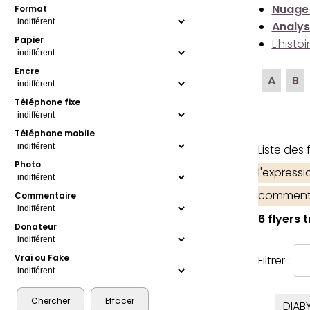
Nuage
Format
Analys
Papier
L'histo
Encre
A
B
Téléphone fixe
Téléphone mobile
Liste des
Photo
l'express
comment
Commentaire
6 flyers 
Donateur
Vrai ou Fake
Filtrer :
DIAB