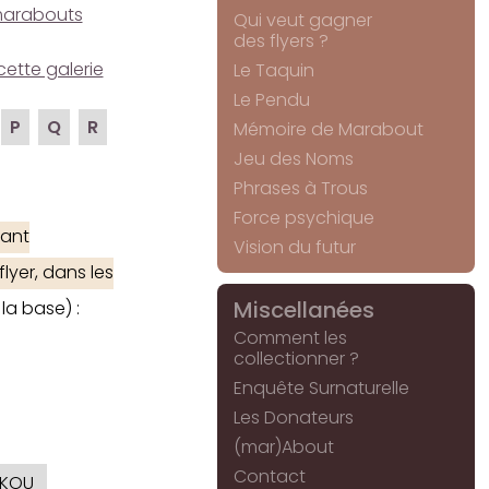
e marabouts
Qui veut gagner
des flyers ?
cette galerie
Le Taquin
Le Pendu
P
Q
R
Mémoire de Marabout
Jeu des Noms
Phrases à Trous
Force psychique
ant
Vision du futur
lyer, dans les
Miscellanées
la base) :
Comment les
collectionner ?
Enquête Surnaturelle
Les Donateurs
(mar)About
Contact
CKOU