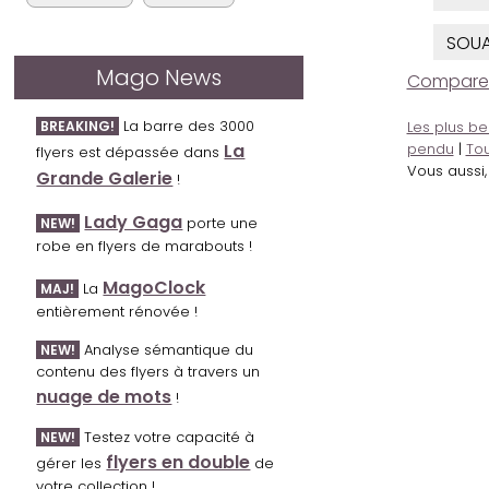
SOUA
Mago News
Comparer l
La barre des 3000
BREAKING!
Les plus be
La
pendu
|
Tou
flyers est dépassée dans
Vous aussi
Grande Galerie
!
Lady Gaga
porte une
NEW!
robe en flyers de marabouts !
MagoClock
La
MAJ!
entièrement rénovée !
Analyse sémantique du
NEW!
contenu des flyers à travers un
nuage de mots
!
Testez votre capacité à
NEW!
flyers en double
gérer les
de
votre collection !