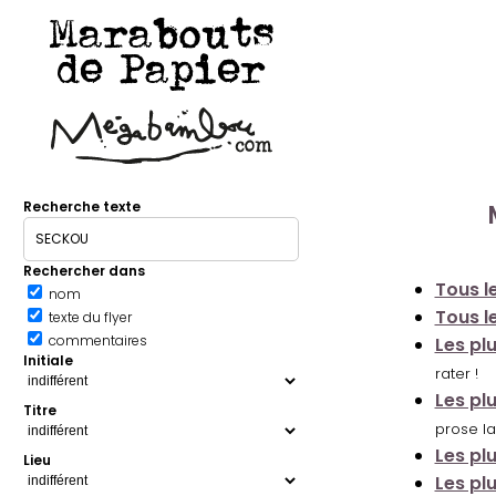
Marabouts
de Papier
Recherche texte
Rechercher dans
Tous le
nom
Tous le
texte du flyer
commentaires
Les pl
Initiale
rater !
Les pl
Titre
prose la
Les pl
Lieu
Les pl