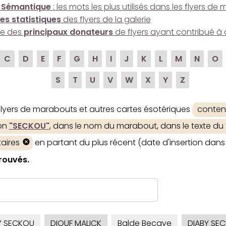
 Sémantique
: les mots les plus utilisés dans les flyers d
es statistiques
des flyers de la galerie
ire des
principaux donateurs
de flyers ayant contribué à 
C
D
E
F
G
H
I
J
K
L
M
N
O
S
T
U
V
W
X
Y
Z
 flyers de marabouts et autres cartes ésotériques
conten
ion
"SECKOU"
, dans le nom du marabout, dans le texte du f
aires
en partant du plus récent (date d'insertion dans 
trouvés.
Y SECKOU
DIOUF MALICK
Balde Becaye
DIABY SE