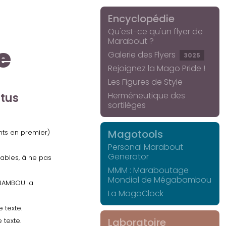
Encyclopédie
Qu'est-ce qu'un flyer de
Marabout ?
e
Galerie des Flyers
3025
Rejoignez la Mago Pride !
Les Figures de Style
Herméneutique des
ctus
sortilèges
Magotools
ents en premier)
Personal Marabout
Generator
uables, à ne pas
MMM : Maraboutage
Mondial de Mégabambou
GABAMBOU la
La MagoClock
 texte.
Laboratoire
 texte.