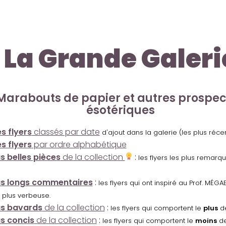
La Grande Galeri
Marabouts de papier et autres prospe
ésotériques
s flyers
classés par date
d'ajout dans la galerie (les plus réc
s flyers
par ordre alphabétique
us belles pièces
de la collection
:
les flyers les plus remarq
us longs commentaires
:
les flyers qui ont inspiré au Prof. MÉ
 plus verbeuse.
us bavards
de la collection
:
les flyers qui comportent le
plus
de
us concis
de la collection
:
les flyers qui comportent le
moins
de