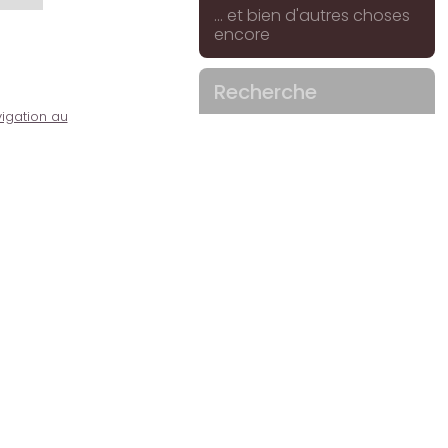
... et bien d'autres choses
encore
Recherche
igation au