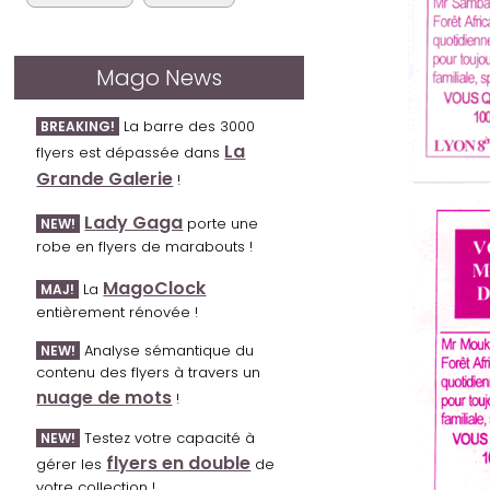
Mago News
La barre des 3000
BREAKING!
La
flyers est dépassée dans
Grande Galerie
!
Lady Gaga
porte une
NEW!
robe en flyers de marabouts !
MagoClock
La
MAJ!
entièrement rénovée !
Analyse sémantique du
NEW!
contenu des flyers à travers un
nuage de mots
!
Testez votre capacité à
NEW!
flyers en double
gérer les
de
votre collection !