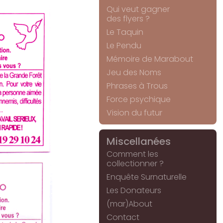
Qui veut gagner
des flyers ?
Le Taquin
Le Pendu
Mémoire de Marabout
Jeu des Noms
Phrases à Trous
Force psychique
Vision du futur
Miscellanées
Comment les
collectionner ?
Enquête Surnaturelle
Les Donateurs
(mar)About
Contact