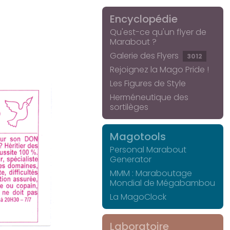
Encyclopédie
Qu'est-ce qu'un flyer de
Marabout ?
Galerie des Flyers
3012
Rejoignez la Mago Pride !
Les Figures de Style
Herméneutique des
sortilèges
Magotools
Personal Marabout
Generator
MMM : Maraboutage
Mondial de Mégabambou
La MagoClock
Laboratoire