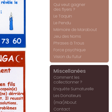
Qui veut gagner
des flyers ?
Le Taquin
Le Pendu
Mémoire de Marabout
Jeu des Noms
Phrases à Trous
Force psychique
Vision du futur
Miscellanées
Comment les
collectionner ?
Enquête Surnaturelle
Les Donateurs
(mar)About
Contact