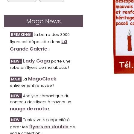
Mago News
La barre des 3000
BREAKING!
La
flyers est dépassée dans
Grande Galerie
!
Lady Gaga
porte une
NEW!
robe en flyers de marabouts !
MagoClock
La
MAJ!
entièrement rénovée !
Analyse sémantique du
NEW!
contenu des flyers à travers un
nuage de mots
!
Testez votre capacité à
NEW!
flyers en double
gérer les
de
votre collection !