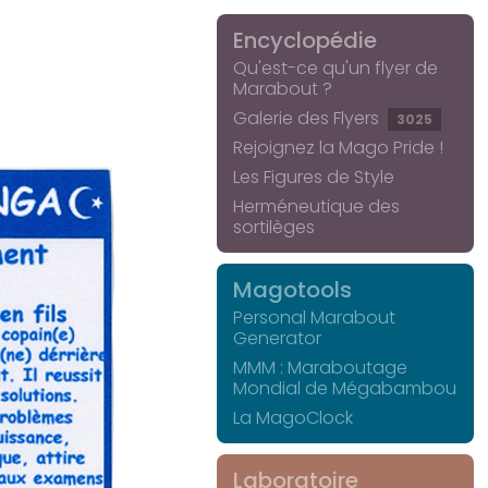
Encyclopédie
Qu'est-ce qu'un flyer de
Marabout ?
Galerie des Flyers
3025
Rejoignez la Mago Pride !
Les Figures de Style
Herméneutique des
sortilèges
Magotools
Personal Marabout
Generator
MMM : Maraboutage
Mondial de Mégabambou
La MagoClock
Laboratoire