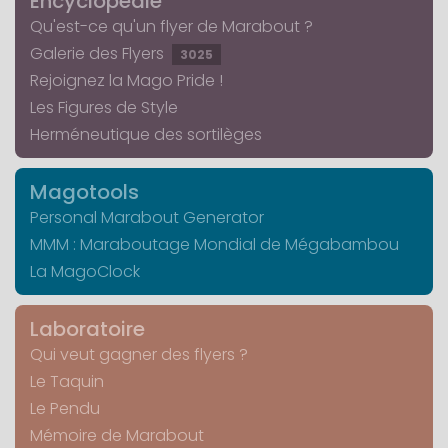
Encyclopédie
Qu'est-ce qu'un flyer de Marabout ?
Galerie des Flyers
3025
Rejoignez la Mago Pride !
Les Figures de Style
Herméneutique des sortilèges
Magotools
Personal Marabout Generator
MMM : Maraboutage Mondial de Mégabambou
La MagoClock
Laboratoire
Qui veut gagner des flyers ?
Le Taquin
Le Pendu
Mémoire de Marabout