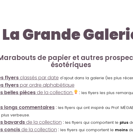
La Grande Galeri
Marabouts de papier et autres prospe
ésotériques
s flyers
classés par date
d'ajout dans la galerie (les plus réc
s flyers
par ordre alphabétique
us belles pièces
de la collection
:
les flyers les plus remarq
us longs commentaires
:
les flyers qui ont inspiré au Prof. MÉ
 plus verbeuse.
us bavards
de la collection
:
les flyers qui comportent le
plus
de
us concis
de la collection
:
les flyers qui comportent le
moins
de