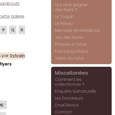
e marabouts
Qui veut gagner
des flyers ?
cette galerie
Le Taquin
Le Pendu
P
Q
R
Mémoire de Marabout
Jeu des Noms
Phrases à Trous
Force psychique
 par
Sylvain
Vision du futur
flyers
Miscellanées
Comment les
collectionner ?
Enquête Surnaturelle
Les Donateurs
IE
(mar)About
Contact