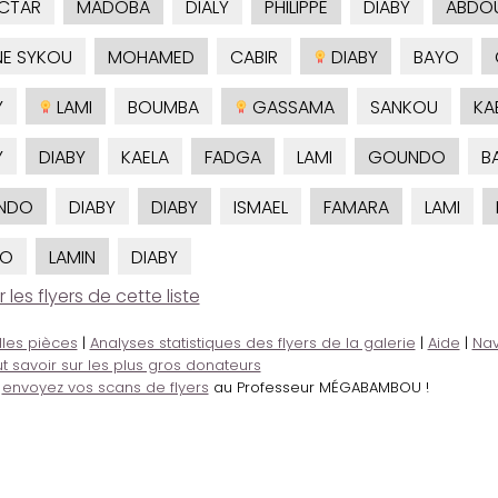
CTAR
MADOBA
DIALY
PHILIPPE
DIABY
ABDO
NE SYKOU
MOHAMED
CABIR
DIABY
BAYO
Y
LAMI
BOUMBA
GASSAMA
SANKOU
KA
Y
DIABY
KAELA
FADGA
LAMI
GOUNDO
B
NDO
DIABY
DIABY
ISMAEL
FAMARA
LAMI
KO
LAMIN
DIABY
es flyers de cette liste
lles pièces
|
Analyses statistiques des flyers de la galerie
|
Aide
|
Nav
t savoir sur les plus gros donateurs
,
envoyez vos scans de flyers
au Professeur MÉGABAMBOU !