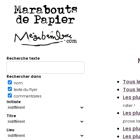
Marabouts
de Papier
Recherche texte
Rechercher dans
Tous le
nom
Tous le
texte du flyer
commentaires
Les pl
Initiale
rater !
Les pl
Titre
prose la
Les pl
Lieu
Les pl