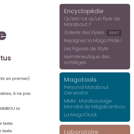
Encyclopédie
Qu'est-ce qu'un flyer de
Marabout ?
e
Galerie des Flyers
3007
Rejoignez la Mago Pride !
Les Figures de Style
Herméneutique des
ctus
sortilèges
Magotools
ents en premier)
Personal Marabout
Generator
uables, à ne pas
MMM : Maraboutage
Mondial de Mégabambou
GABAMBOU la
La MagoClock
 texte.
Laboratoire
 texte.