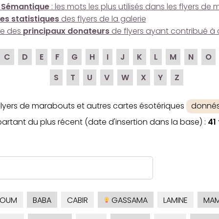
 Sémantique
: les mots les plus utilisés dans les flyers d
es statistiques
des flyers de la galerie
ire des
principaux donateurs
de flyers ayant contribué à 
C
D
E
F
G
H
I
J
K
L
M
N
O
S
T
U
V
W
X
Y
Z
 flyers de marabouts et autres cartes ésotériques
donnés
artant du plus récent (date d'insertion dans la base) :
41 
KOUM
BABA
CABIR
GASSAMA
LAMINE
MAM