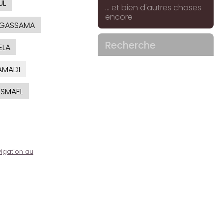
UL
... et bien d'autres choses
encore
GASSAMA
Recherche
ELA
AMADI
ISMAEL
igation au