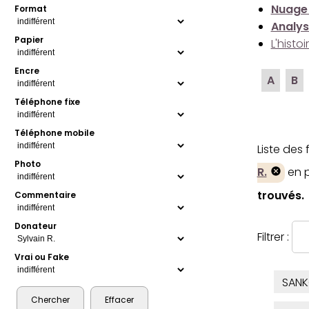
Nuage
Format
Analys
Papier
L'histo
Encre
A
B
Téléphone fixe
Téléphone mobile
Liste des
Photo
R.
en p
trouvés.
Commentaire
Donateur
Filtrer :
Vrai ou Fake
SAN