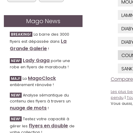
MOU
LAMI
Mago News
DIAB
La barre des 3000
BREAKING!
La
flyers est dépassée dans
DIAB
Grande Galerie
!
COU
Lady Gaga
porte une
NEW!
robe en flyers de marabouts !
SAN
MagoClock
La
Comparer l
MAJ!
entièrement rénovée !
Les plus be
Analyse sémantique du
NEW!
pendu
|
Tou
contenu des flyers à travers un
Vous aussi
nuage de mots
!
Testez votre capacité à
NEW!
flyers en double
gérer les
de
votre collection !