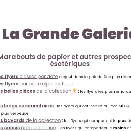
La Grande Galeri
Marabouts de papier et autres prospe
ésotériques
s flyers
classés par date
d'ajout dans la galerie (les plus réc
s flyers
par ordre alphabétique
us belles pièces
de la collection
:
les flyers les plus remarq
us longs commentaires
:
les flyers qui ont inspiré au Prof. MÉ
 plus verbeuse.
us bavards
de la collection
:
les flyers qui comportent le
plus
de
us concis
de la collection
:
les flyers qui comportent le
moins
de