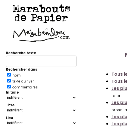
Marabouts
de Papier
Recherche texte
Rechercher dans
Tous le
nom
Tous le
texte du flyer
commentaires
Les pl
Initiale
rater !
Les pl
Titre
prose la
Les pl
Lieu
Les pl