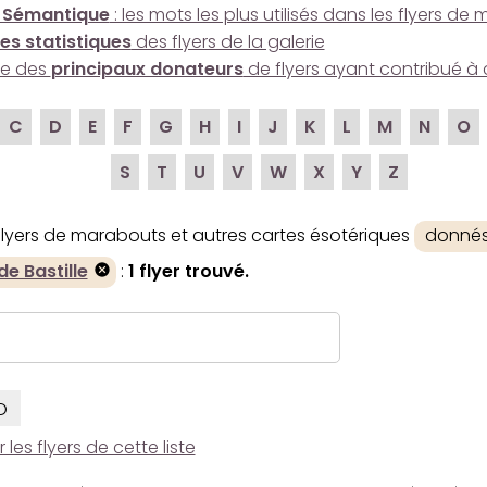
 Sémantique
: les mots les plus utilisés dans les flyers d
es statistiques
des flyers de la galerie
ire des
principaux donateurs
de flyers ayant contribué à 
C
D
E
F
G
H
I
J
K
L
M
N
O
S
T
U
V
W
X
Y
Z
 flyers de marabouts et autres cartes ésotériques
donnés
e Bastille
:
1 flyer trouvé.
O
es flyers de cette liste