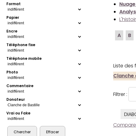
Nuage
Format
Analys
Papier
L'histo
Encre
A
B
Téléphone fixe
Téléphone mobile
Liste des
Photo
Clanche d
Commentaire
Filtrer :
Donateur
Vrai ou Fake
DIAB
Comparer l