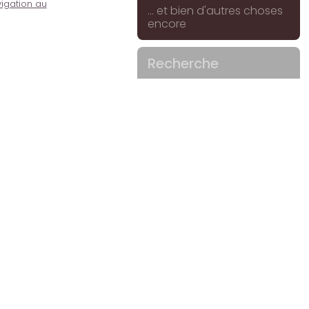
igation au
... et bien d'autres choses
encore
Recherche