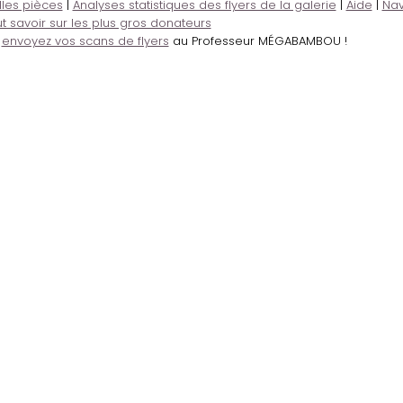
lles pièces
|
Analyses statistiques des flyers de la galerie
|
Aide
|
Nav
t savoir sur les plus gros donateurs
,
envoyez vos scans de flyers
au Professeur MÉGABAMBOU !