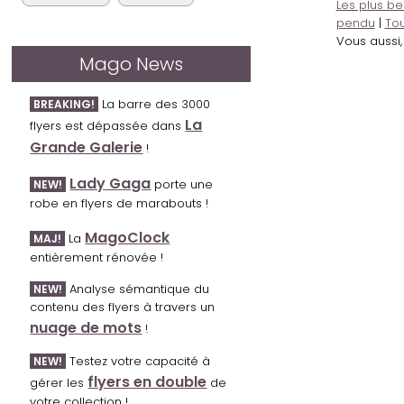
Les plus be
pendu
|
Tou
Vous aussi
Mago News
La barre des 3000
BREAKING!
La
flyers est dépassée dans
Grande Galerie
!
Lady Gaga
porte une
NEW!
robe en flyers de marabouts !
MagoClock
La
MAJ!
entièrement rénovée !
Analyse sémantique du
NEW!
contenu des flyers à travers un
nuage de mots
!
Testez votre capacité à
NEW!
flyers en double
gérer les
de
votre collection !