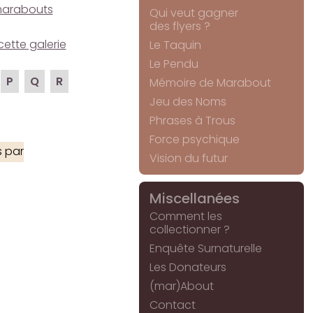
e marabouts
Qui veut gagner
des flyers ?
cette galerie
Le Taquin
Le Pendu
P
Q
R
Mémoire de Marabout
Jeu des Noms
Phrases à Trous
Force psychique
 par
Vision du futur
Miscellanées
Comment les
collectionner ?
Enquête Surnaturelle
Les Donateurs
(mar)About
Contact