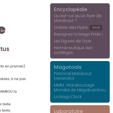
Encyclopédie
Qu'est-ce qu'un flyer de
Marabout ?
e
Galerie des Flyers
3025
Rejoignez la Mago Pride !
Les Figures de Style
Herméneutique des
ctus
sortilèges
Magotools
ents en premier)
Personal Marabout
Generator
uables, à ne pas
MMM : Maraboutage
Mondial de Mégabambou
GABAMBOU la
La MagoClock
 texte.
Laboratoire
 texte.