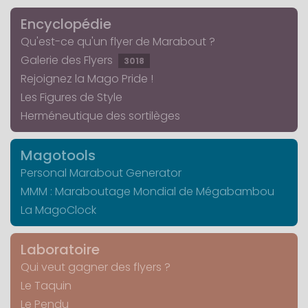
Encyclopédie
Qu'est-ce qu'un flyer de Marabout ?
Galerie des Flyers
3018
Rejoignez la Mago Pride !
Les Figures de Style
Herméneutique des sortilèges
Magotools
Personal Marabout Generator
MMM : Maraboutage Mondial de Mégabambou
La MagoClock
Laboratoire
Qui veut gagner des flyers ?
Le Taquin
Le Pendu