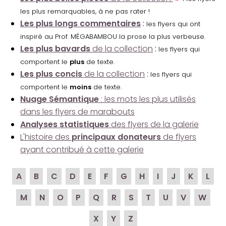
les plus remarquables, à ne pas rater !
Les plus longs commentaires
:
les flyers qui ont
inspiré au Prof. MÉGABAMBOU la prose la plus verbeuse.
Les plus bavards
de la collection
:
les flyers qui
comportent le
plus
de texte.
Les plus concis
de la collection
:
les flyers qui
comportent le
moins
de texte.
Nuage Sémantique
: les mots les plus utilisés
dans les flyers de marabouts
Analyses statistiques
des flyers de la galerie
L'histoire des
principaux donateurs
de flyers
ayant contribué à cette galerie
A
B
C
D
E
F
G
H
I
J
K
L
M
N
O
P
Q
R
S
T
U
V
W
X
Y
Z