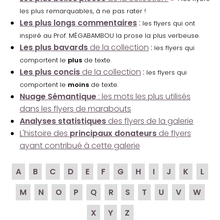
les plus remarquables, à ne pas rater !
Les plus longs commentaires
:
les flyers qui ont
inspiré au Prof. MÉGABAMBOU la prose la plus verbeuse.
Les plus bavards
de la collection
:
les flyers qui
comportent le
plus
de texte.
Les plus concis
de la collection
:
les flyers qui
comportent le
moins
de texte.
Nuage Sémantique
: les mots les plus utilisés
dans les flyers de marabouts
Analyses statistiques
des flyers de la galerie
L'histoire des
principaux donateurs
de flyers
ayant contribué à cette galerie
A
B
C
D
E
F
G
H
I
J
K
L
M
N
O
P
Q
R
S
T
U
V
W
X
Y
Z