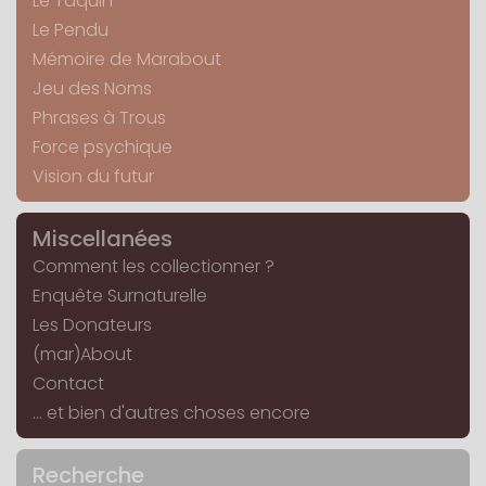
Le Taquin
Le Pendu
Mémoire de Marabout
Jeu des Noms
Phrases à Trous
Force psychique
Vision du futur
Miscellanées
Comment les collectionner ?
Enquête Surnaturelle
Les Donateurs
(mar)About
Contact
... et bien d'autres choses encore
Recherche