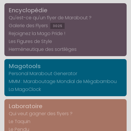
Encyclopédie
Qu'est-ce qu'un flyer de Marabout ?
Galerie des Flyers
3025
Rejoignez la Mago Pride !
Les Figures de Style
Herméneutique des sortilèges
Magotools
Personal Marabout Generator
MMM : Maraboutage Mondial de Mégabambou
La MagoClock
Laboratoire
Qui veut gagner des flyers ?
Le Taquin
Le Pendu