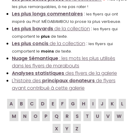
les plus remarquables, à ne pas rater !
Les plus longs commentaires
:
les flyers qui ont
inspiré au Prof. MÉGABAMBOU la prose la plus verbeuse.
Les plus bavards
de la collection
:
les flyers qui
comportent le
plus
de texte.
Les plus concis
de la collection
:
les flyers qui
comportent le
moins
de texte.
Nuage Sémantique
: les mots les plus utilisés
dans les flyers de marabouts
Analyses statistiques
des flyers de la galerie
L'histoire des
principaux donateurs
de flyers
ayant contribué à cette galerie
A
B
C
D
E
F
G
H
I
J
K
L
M
N
O
P
Q
R
S
T
U
V
W
X
Y
Z