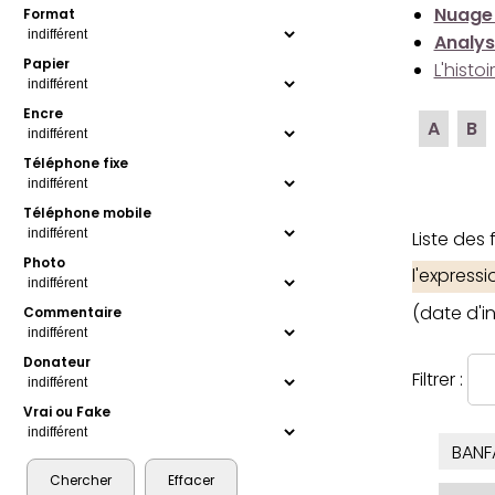
Nuage
Format
Analys
Papier
L'histo
Encre
A
B
Téléphone fixe
Téléphone mobile
Liste des
Photo
l'express
(date d'i
Commentaire
Donateur
Filtrer :
Vrai ou Fake
BANF