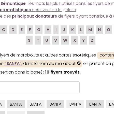
 Sémantique
: les mots les plus utilisés dans les flyers d
es statistiques
des flyers de la galerie
ire des
principaux donateurs
de flyers ayant contribué à 
C
D
E
F
G
H
I
J
K
L
M
N
O
S
T
U
V
W
X
Y
Z
 flyers de marabouts et autres cartes ésotériques
conten
ion
"BANFA"
, dans le nom du marabout
en partant du p
nsertion dans la base) :
10 flyers trouvés.
A
BANFA
BANFA
BANFA
BANFA
BANFA
BA