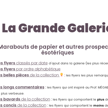
La Grande Galeri
Marabouts de papier et autres prospe
ésotériques
s flyers
classés par date
d'ajout dans la galerie (les plus réc
s flyers
par ordre alphabétique
us belles pièces
de la collection
:
les flyers les plus remarq
us longs commentaires
:
les flyers qui ont inspiré au Prof. MÉ
 plus verbeuse.
us bavards
de la collection
:
les flyers qui comportent le
plus
de
us concis
de la collection
:
les flyers qui comportent le
moins
de