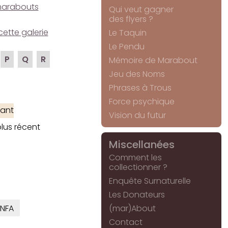
e marabouts
Qui veut gagner
des flyers ?
cette galerie
Le Taquin
Le Pendu
P
Q
R
Mémoire de Marabout
Jeu des Noms
Phrases à Trous
Force psychique
ant
Vision du futur
lus récent
Miscellanées
Comment les
collectionner ?
Enquête Surnaturelle
Les Donateurs
NFA
(mar)About
Contact