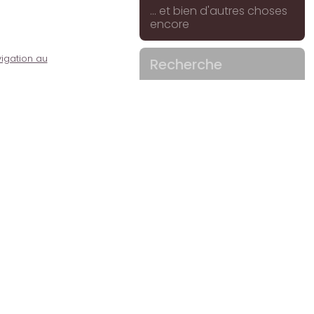
... et bien d'autres choses
encore
igation au
Recherche