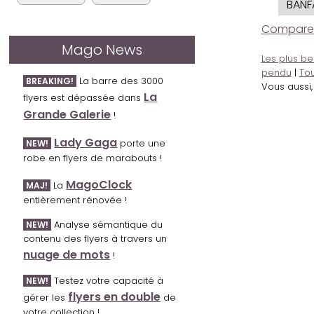
BANF
Comparer l
Mago News
Les plus be
pendu
|
Tou
La barre des 3000
BREAKING!
Vous aussi
La
flyers est dépassée dans
Grande Galerie
!
Lady Gaga
porte une
NEW!
robe en flyers de marabouts !
MagoClock
La
MAJ!
entièrement rénovée !
Analyse sémantique du
NEW!
contenu des flyers à travers un
nuage de mots
!
Testez votre capacité à
NEW!
flyers en double
gérer les
de
votre collection !