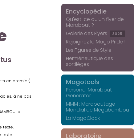
Encyclopédie
Qu'est-ce qu'un flyer de
Marabout ?
e
Galerie des Flyers
3025
Rejoignez la Mago Pride !
Les Figures de Style
Herméneutique des
ctus
sortilèges
Magotools
ents en premier)
Personal Marabout
Generator
uables, à ne pas
MMM : Maraboutage
Mondial de Mégabambou
GABAMBOU la
La MagoClock
 texte.
Laboratoire
 texte.