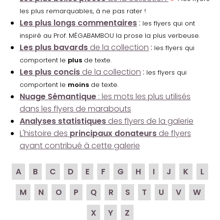
les plus remarquables, à ne pas rater !
Les plus longs commentaires
:
les flyers qui ont
inspiré au Prof. MÉGABAMBOU la prose la plus verbeuse.
Les plus bavards
de la collection
:
les flyers qui
comportent le
plus
de texte.
Les plus concis
de la collection
:
les flyers qui
comportent le
moins
de texte.
Nuage Sémantique
: les mots les plus utilisés
dans les flyers de marabouts
Analyses statistiques
des flyers de la galerie
L'histoire des
principaux donateurs
de flyers
ayant contribué à cette galerie
A
B
C
D
E
F
G
H
I
J
K
L
M
N
O
P
Q
R
S
T
U
V
W
X
Y
Z