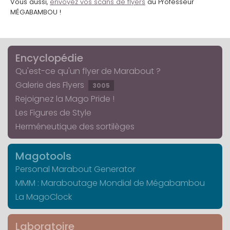
Vous aussi,
envoyez vos scans de flyers
au Professeur
MÉGABAMBOU !
Encyclopédie
Qu'est-ce qu'un flyer de Marabout ?
Galerie des Flyers
3005
Rejoignez la Mago Pride !
Les Figures de Style
Herméneutique des sortilèges
Magotools
Personal Marabout Generator
MMM : Maraboutage Mondial de Mégabambou
La MagoClock
Laboratoire