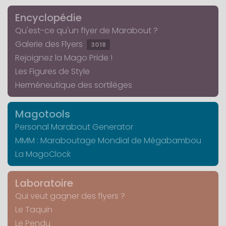
Encyclopédie
Qu'est-ce qu'un flyer de Marabout ?
Galerie des Flyers
3018
Rejoignez la Mago Pride !
Les Figures de Style
Herméneutique des sortilèges
Magotools
Personal Marabout Generator
MMM : Maraboutage Mondial de Mégabambou
La MagoClock
Laboratoire
Qui veut gagner des flyers ?
Le Taquin
Le Pendu