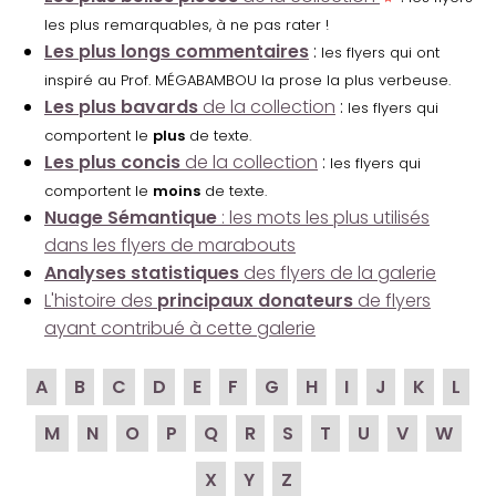
les plus remarquables, à ne pas rater !
Les plus longs commentaires
:
les flyers qui ont
inspiré au Prof. MÉGABAMBOU la prose la plus verbeuse.
Les plus bavards
de la collection
:
les flyers qui
comportent le
plus
de texte.
Les plus concis
de la collection
:
les flyers qui
comportent le
moins
de texte.
Nuage Sémantique
: les mots les plus utilisés
dans les flyers de marabouts
Analyses statistiques
des flyers de la galerie
L'histoire des
principaux donateurs
de flyers
ayant contribué à cette galerie
A
B
C
D
E
F
G
H
I
J
K
L
M
N
O
P
Q
R
S
T
U
V
W
X
Y
Z