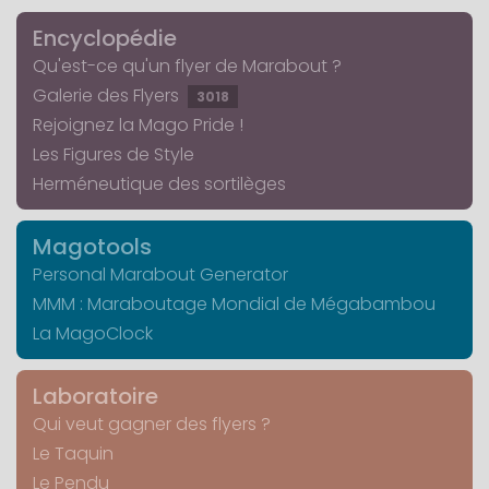
Encyclopédie
Qu'est-ce qu'un flyer de Marabout ?
Galerie des Flyers
3018
Rejoignez la Mago Pride !
Les Figures de Style
Herméneutique des sortilèges
Magotools
Personal Marabout Generator
MMM : Maraboutage Mondial de Mégabambou
La MagoClock
Laboratoire
Qui veut gagner des flyers ?
Le Taquin
Le Pendu