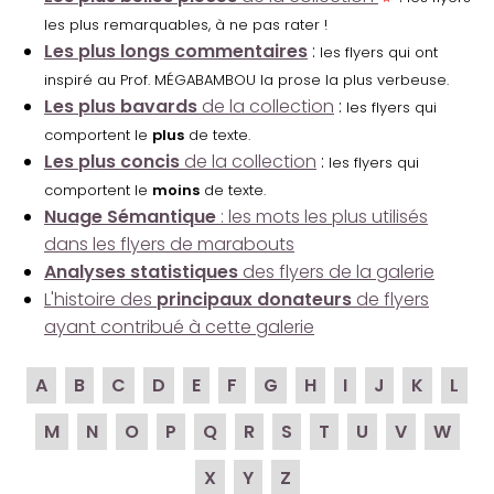
les plus remarquables, à ne pas rater !
Les plus longs commentaires
:
les flyers qui ont
inspiré au Prof. MÉGABAMBOU la prose la plus verbeuse.
Les plus bavards
de la collection
:
les flyers qui
comportent le
plus
de texte.
Les plus concis
de la collection
:
les flyers qui
comportent le
moins
de texte.
Nuage Sémantique
: les mots les plus utilisés
dans les flyers de marabouts
Analyses statistiques
des flyers de la galerie
L'histoire des
principaux donateurs
de flyers
ayant contribué à cette galerie
A
B
C
D
E
F
G
H
I
J
K
L
M
N
O
P
Q
R
S
T
U
V
W
X
Y
Z