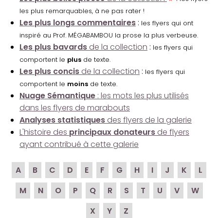
les plus remarquables, à ne pas rater !
Les plus longs commentaires
:
les flyers qui ont
inspiré au Prof. MÉGABAMBOU la prose la plus verbeuse.
Les plus bavards
de la collection
:
les flyers qui
comportent le
plus
de texte.
Les plus concis
de la collection
:
les flyers qui
comportent le
moins
de texte.
Nuage Sémantique
: les mots les plus utilisés
dans les flyers de marabouts
Analyses statistiques
des flyers de la galerie
L'histoire des
principaux donateurs
de flyers
ayant contribué à cette galerie
A
B
C
D
E
F
G
H
I
J
K
L
M
N
O
P
Q
R
S
T
U
V
W
X
Y
Z