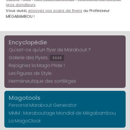
gros donateurs
Vous aussi,
envoyez vos scans de flyers
au Professeur
MÉGABAMBOU !
Encyclopédie
Qu'est-ce qu'un flyer de Marabout ?
Galerie des Flyers
3025
Rejoignez la Mago Pride !
Les Figures de Style
Herméneutique des sortilèges
Magotools
Personal Marabout Generator
MMM : Maraboutage Mondial de Mégabambou
La MagoClock