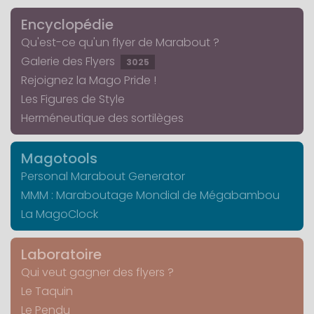
Encyclopédie
Qu'est-ce qu'un flyer de Marabout ?
Galerie des Flyers
3025
Rejoignez la Mago Pride !
Les Figures de Style
Herméneutique des sortilèges
Magotools
Personal Marabout Generator
MMM : Maraboutage Mondial de Mégabambou
La MagoClock
Laboratoire
Qui veut gagner des flyers ?
Le Taquin
Le Pendu