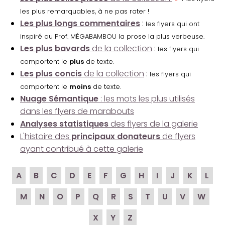
les plus remarquables, à ne pas rater !
Les plus longs commentaires
:
les flyers qui ont
inspiré au Prof. MÉGABAMBOU la prose la plus verbeuse.
Les plus bavards
de la collection
:
les flyers qui
comportent le
plus
de texte.
Les plus concis
de la collection
:
les flyers qui
comportent le
moins
de texte.
Nuage Sémantique
: les mots les plus utilisés
dans les flyers de marabouts
Analyses statistiques
des flyers de la galerie
L'histoire des
principaux donateurs
de flyers
ayant contribué à cette galerie
A
B
C
D
E
F
G
H
I
J
K
L
M
N
O
P
Q
R
S
T
U
V
W
X
Y
Z