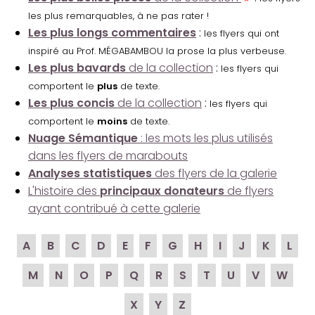
les plus remarquables, à ne pas rater !
Les plus longs commentaires
:
les flyers qui ont
inspiré au Prof. MÉGABAMBOU la prose la plus verbeuse.
Les plus bavards
de la collection
:
les flyers qui
comportent le
plus
de texte.
Les plus concis
de la collection
:
les flyers qui
comportent le
moins
de texte.
Nuage Sémantique
: les mots les plus utilisés
dans les flyers de marabouts
Analyses statistiques
des flyers de la galerie
L'histoire des
principaux donateurs
de flyers
ayant contribué à cette galerie
A
B
C
D
E
F
G
H
I
J
K
L
M
N
O
P
Q
R
S
T
U
V
W
X
Y
Z