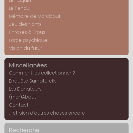
Le Taquin
Le Pendu
Mémoire de Marabout
Jeu des Noms
Phrases à Trous
Force psychique
Vision du futur
Miscellanées
Comment les collectionner ?
Enquête Surnaturelle
Les Donateurs
(mar)About
Contact
... et bien d'autres choses encore
Recherche