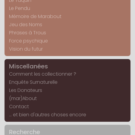
Le Taquin
Le Pendu
Mémoire de Marabout
Jeu des Noms
Phrases à Trous
Force psychique
Vision du futur
Miscellanées
Comment les collectionner ?
Enquête Surnaturelle
Les Donateurs
(mar)About
Contact
... et bien d'autres choses encore
Recherche