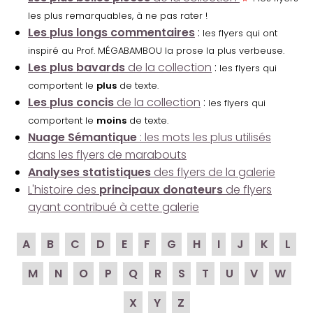
les plus remarquables, à ne pas rater !
Les plus longs commentaires
:
les flyers qui ont
inspiré au Prof. MÉGABAMBOU la prose la plus verbeuse.
Les plus bavards
de la collection
:
les flyers qui
comportent le
plus
de texte.
Les plus concis
de la collection
:
les flyers qui
comportent le
moins
de texte.
Nuage Sémantique
: les mots les plus utilisés
dans les flyers de marabouts
Analyses statistiques
des flyers de la galerie
L'histoire des
principaux donateurs
de flyers
ayant contribué à cette galerie
A
B
C
D
E
F
G
H
I
J
K
L
M
N
O
P
Q
R
S
T
U
V
W
X
Y
Z