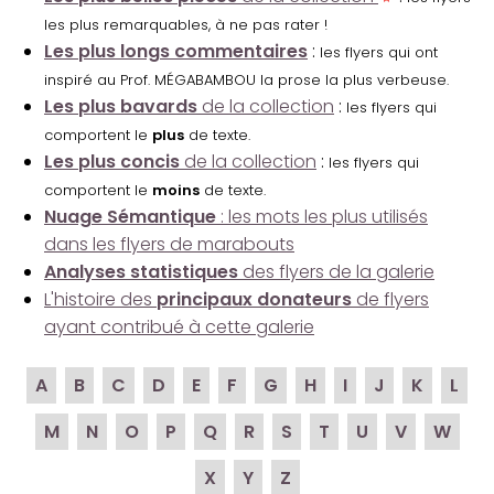
les plus remarquables, à ne pas rater !
Les plus longs commentaires
:
les flyers qui ont
inspiré au Prof. MÉGABAMBOU la prose la plus verbeuse.
Les plus bavards
de la collection
:
les flyers qui
comportent le
plus
de texte.
Les plus concis
de la collection
:
les flyers qui
comportent le
moins
de texte.
Nuage Sémantique
: les mots les plus utilisés
dans les flyers de marabouts
Analyses statistiques
des flyers de la galerie
L'histoire des
principaux donateurs
de flyers
ayant contribué à cette galerie
A
B
C
D
E
F
G
H
I
J
K
L
M
N
O
P
Q
R
S
T
U
V
W
X
Y
Z