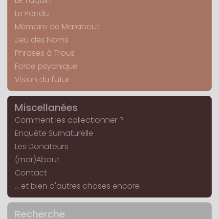
Le Taquin
Le Pendu
Mémoire de Marabout
Jeu des Noms
Phrases à Trous
Force psychique
Vision du futur
Miscellanées
Comment les collectionner ?
Enquête Surnaturelle
Les Donateurs
(mar)About
Contact
... et bien d'autres choses encore
Recherche