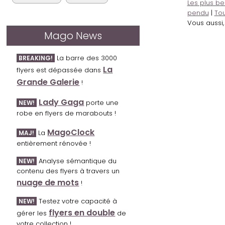
Les plus be
pendu
|
Tou
Vous aussi
Mago News
La barre des 3000
BREAKING!
La
flyers est dépassée dans
Grande Galerie
!
Lady Gaga
porte une
NEW!
robe en flyers de marabouts !
MagoClock
La
MAJ!
entièrement rénovée !
Analyse sémantique du
NEW!
contenu des flyers à travers un
nuage de mots
!
Testez votre capacité à
NEW!
flyers en double
gérer les
de
votre collection !