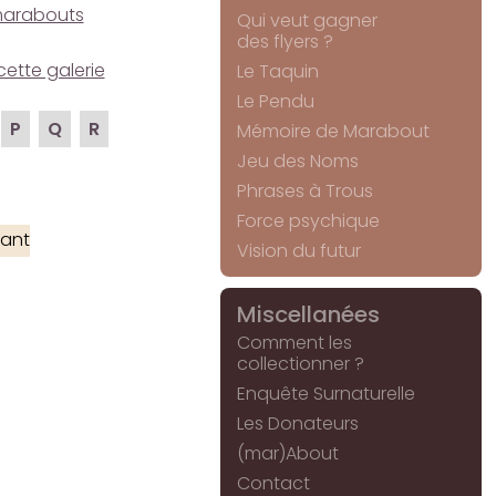
e marabouts
Qui veut gagner
des flyers ?
cette galerie
Le Taquin
Le Pendu
P
Q
R
Mémoire de Marabout
Jeu des Noms
Phrases à Trous
Force psychique
ant
Vision du futur
Miscellanées
Comment les
collectionner ?
Enquête Surnaturelle
Les Donateurs
(mar)About
Contact