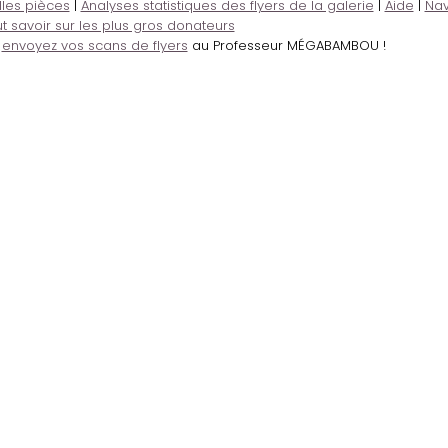
lles pièces
|
Analyses statistiques des flyers de la galerie
|
Aide
|
Nav
t savoir sur les plus gros donateurs
,
envoyez vos scans de flyers
au Professeur MÉGABAMBOU !