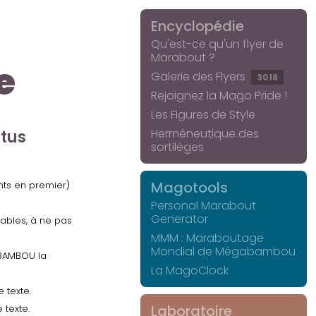
Encyclopédie
Qu'est-ce qu'un flyer de
Marabout ?
e
Galerie des Flyers
3018
Rejoignez la Mago Pride !
Les Figures de Style
Herméneutique des
ctus
sortilèges
Magotools
ents en premier)
Personal Marabout
Generator
uables, à ne pas
MMM : Maraboutage
Mondial de Mégabambou
GABAMBOU la
La MagoClock
 texte.
Laboratoire
 texte.