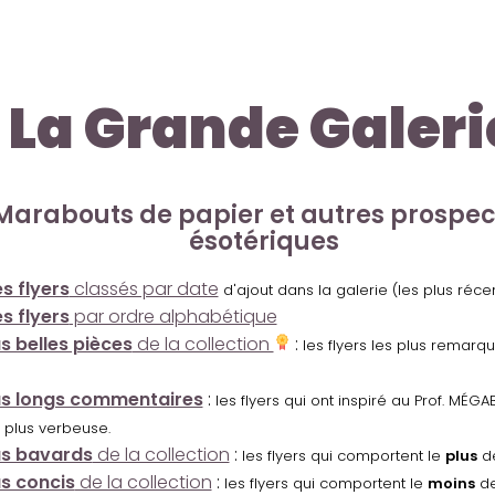
La Grande Galeri
Marabouts de papier et autres prospe
ésotériques
s flyers
classés par date
d'ajout dans la galerie (les plus réc
s flyers
par ordre alphabétique
us belles pièces
de la collection
:
les flyers les plus remarq
us longs commentaires
:
les flyers qui ont inspiré au Prof. MÉ
 plus verbeuse.
us bavards
de la collection
:
les flyers qui comportent le
plus
de
us concis
de la collection
:
les flyers qui comportent le
moins
de