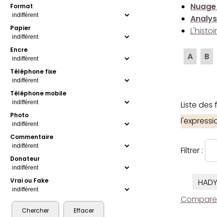
Nuage
Format
Analys
Papier
L'histo
Encre
A
B
Téléphone fixe
Téléphone mobile
Liste des
Photo
l'express
Commentaire
Filtrer :
Donateur
Vrai ou Fake
HAD
Comparer l