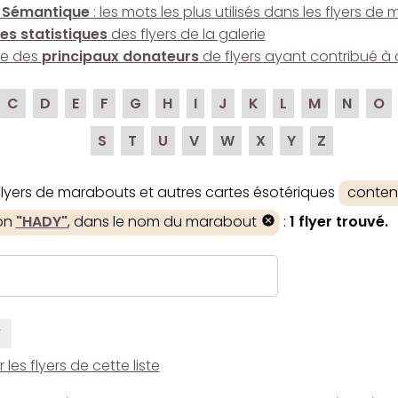
 Sémantique
: les mots les plus utilisés dans les flyers d
es statistiques
des flyers de la galerie
ire des
principaux donateurs
de flyers ayant contribué à 
C
D
E
F
G
H
I
J
K
L
M
N
O
S
T
U
V
W
X
Y
Z
 flyers de marabouts et autres cartes ésotériques
conten
ion
"HADY"
, dans le nom du marabout
:
1 flyer trouvé.
Y
es flyers de cette liste