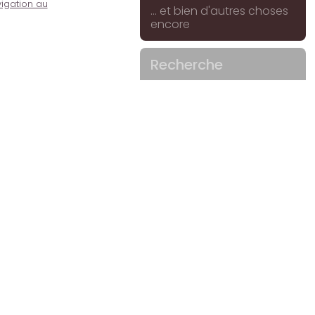
igation au
... et bien d'autres choses
encore
Recherche