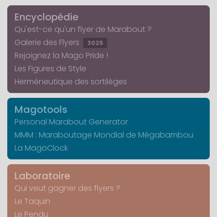
Encyclopédie
Qu'est-ce qu'un flyer de Marabout ?
Galerie des Flyers
3025
Rejoignez la Mago Pride !
Les Figures de Style
Herméneutique des sortilèges
Magotools
Personal Marabout Generator
MMM : Maraboutage Mondial de Mégabambou
La MagoClock
Laboratoire
Qui veut gagner des flyers ?
Le Taquin
Le Pendu