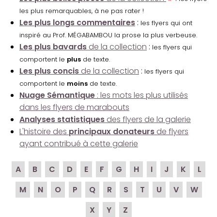
les plus remarquables, à ne pas rater !
Les plus longs commentaires
:
les flyers qui ont
inspiré au Prof. MÉGABAMBOU la prose la plus verbeuse.
Les plus bavards
de la collection
:
les flyers qui
comportent le
plus
de texte.
Les plus concis
de la collection
:
les flyers qui
comportent le
moins
de texte.
Nuage Sémantique
: les mots les plus utilisés
dans les flyers de marabouts
Analyses statistiques
des flyers de la galerie
L'histoire des
principaux donateurs
de flyers
ayant contribué à cette galerie
A
B
C
D
E
F
G
H
I
J
K
L
M
N
O
P
Q
R
S
T
U
V
W
X
Y
Z