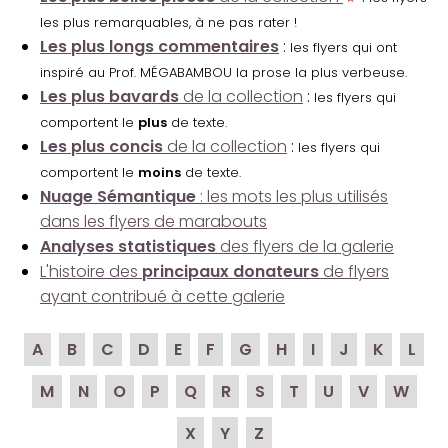
les plus remarquables, à ne pas rater !
Les plus longs commentaires
:
les flyers qui ont
inspiré au Prof. MÉGABAMBOU la prose la plus verbeuse.
Les plus bavards
de la collection
:
les flyers qui
comportent le
plus
de texte.
Les plus concis
de la collection
:
les flyers qui
comportent le
moins
de texte.
Nuage Sémantique
: les mots les plus utilisés
dans les flyers de marabouts
Analyses statistiques
des flyers de la galerie
L'histoire des
principaux donateurs
de flyers
ayant contribué à cette galerie
A
B
C
D
E
F
G
H
I
J
K
L
M
N
O
P
Q
R
S
T
U
V
W
X
Y
Z