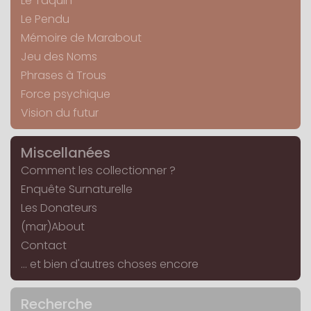
Le Taquin
Le Pendu
Mémoire de Marabout
Jeu des Noms
Phrases à Trous
Force psychique
Vision du futur
Miscellanées
Comment les collectionner ?
Enquête Surnaturelle
Les Donateurs
(mar)About
Contact
... et bien d'autres choses encore
Recherche