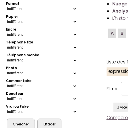
Nuage
Format
Analys
Papier
L'histo
Encre
A
B
Téléphone fixe
Téléphone mobile
Liste des
Photo
l'express
Commentaire
Filtrer :
Donateur
Vrai ou Fake
JABB
Comparer l