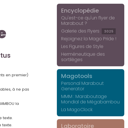
Encyclopédie
Qu'est-ce qu'un flyer de
Marabout ?
e
Galerie des Flyers
3025
Rejoignez la Mago Pride !
Les Figures de Style
Herméneutique des
ctus
sortilèges
Magotools
ents en premier)
Personal Marabout
Generator
uables, à ne pas
MMM : Maraboutage
Mondial de Mégabambou
GABAMBOU la
La MagoClock
 texte.
Laboratoire
 texte.