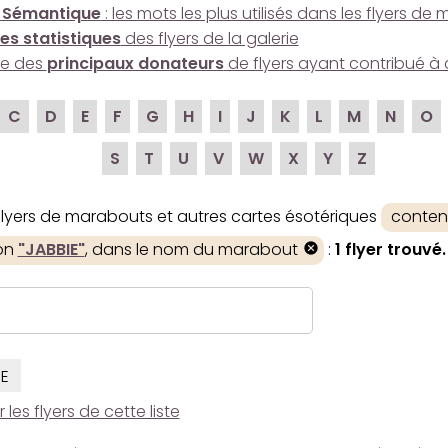
 Sémantique
: les mots les plus utilisés dans les flyers d
es statistiques
des flyers de la galerie
ire des
principaux donateurs
de flyers ayant contribué à 
C
D
E
F
G
H
I
J
K
L
M
N
O
S
T
U
V
W
X
Y
Z
 flyers de marabouts et autres cartes ésotériques
conten
ion
"JABBIE"
, dans le nom du marabout
:
1 flyer trouvé.
IE
es flyers de cette liste