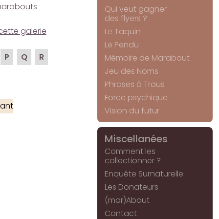
e marabouts
Qui veut gagner
des flyers ?
cette galerie
Le Taquin
Le Pendu
P
Q
R
Mémoire de Marabout
Jeu des Noms
Phrases à Trous
Force psychique
ant
Vision du futur
Miscellanées
Comment les
collectionner ?
Enquête Surnaturelle
Les Donateurs
(mar)About
Contact