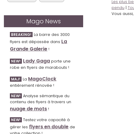
Les plus be
pendu
|
Tou
Vous aussi
Mago News
La barre des 3000
BREAKING!
La
flyers est dépassée dans
Grande Galerie
!
Lady Gaga
porte une
NEW!
robe en flyers de marabouts !
MagoClock
La
MAJ!
entièrement rénovée !
Analyse sémantique du
NEW!
contenu des flyers à travers un
nuage de mots
!
Testez votre capacité à
NEW!
flyers en double
gérer les
de
votre collection !