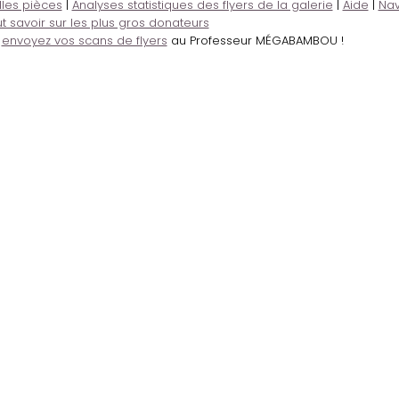
lles pièces
|
Analyses statistiques des flyers de la galerie
|
Aide
|
Nav
t savoir sur les plus gros donateurs
,
envoyez vos scans de flyers
au Professeur MÉGABAMBOU !