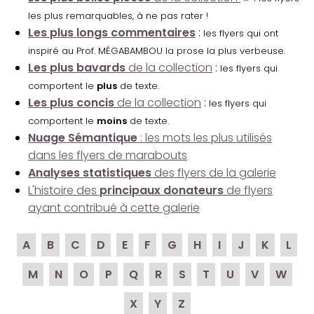
les plus remarquables, à ne pas rater !
Les plus longs commentaires
:
les flyers qui ont
inspiré au Prof. MÉGABAMBOU la prose la plus verbeuse.
Les plus bavards
de la collection
:
les flyers qui
comportent le
plus
de texte.
Les plus concis
de la collection
:
les flyers qui
comportent le
moins
de texte.
Nuage Sémantique
: les mots les plus utilisés
dans les flyers de marabouts
Analyses statistiques
des flyers de la galerie
L'histoire des
principaux donateurs
de flyers
ayant contribué à cette galerie
A
B
C
D
E
F
G
H
I
J
K
L
M
N
O
P
Q
R
S
T
U
V
W
X
Y
Z