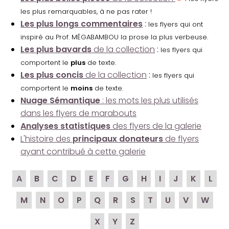
les plus remarquables, à ne pas rater !
Les plus longs commentaires
:
les flyers qui ont
inspiré au Prof. MÉGABAMBOU la prose la plus verbeuse.
Les plus bavards
de la collection
:
les flyers qui
comportent le
plus
de texte.
Les plus concis
de la collection
:
les flyers qui
comportent le
moins
de texte.
Nuage Sémantique
: les mots les plus utilisés
dans les flyers de marabouts
Analyses statistiques
des flyers de la galerie
L'histoire des
principaux donateurs
de flyers
ayant contribué à cette galerie
A
B
C
D
E
F
G
H
I
J
K
L
M
N
O
P
Q
R
S
T
U
V
W
X
Y
Z