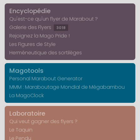
Encyclopédie
Qu'est-ce qu'un flyer de Marabout ?
Galerie des Flyers
3018
Rejoignez la Mago Pride !
Les Figures de Style
Herméneutique des sortilèges
Magotools
Personal Marabout Generator
MMM : Maraboutage Mondial de Mégabambou
La MagoClock
Laboratoire
Qui veut gagner des flyers ?
Le Taquin
Le Pendu