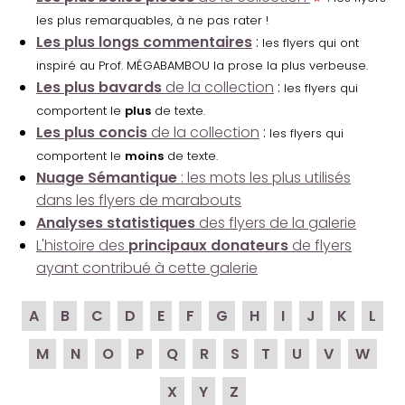
les plus remarquables, à ne pas rater !
Les plus longs commentaires
:
les flyers qui ont
inspiré au Prof. MÉGABAMBOU la prose la plus verbeuse.
Les plus bavards
de la collection
:
les flyers qui
comportent le
plus
de texte.
Les plus concis
de la collection
:
les flyers qui
comportent le
moins
de texte.
Nuage Sémantique
: les mots les plus utilisés
dans les flyers de marabouts
Analyses statistiques
des flyers de la galerie
L'histoire des
principaux donateurs
de flyers
ayant contribué à cette galerie
A
B
C
D
E
F
G
H
I
J
K
L
M
N
O
P
Q
R
S
T
U
V
W
X
Y
Z