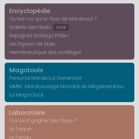
Encyclopédie
Qu'est-ce qu'un flyer de Marabout ?
Galerie des Flyers
3025
Rejoignez la Mago Pride !
Les Figures de Style
Herméneutique des sortilèges
Magotools
Personal Marabout Generator
MMM : Maraboutage Mondial de Mégabambou
La MagoClock
Laboratoire
Qui veut gagner des flyers ?
Le Taquin
Le Pendu