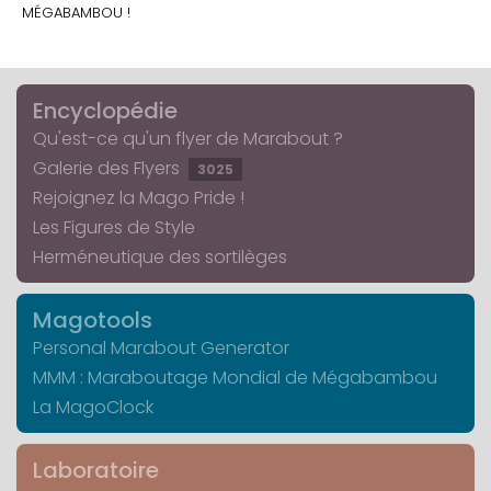
MÉGABAMBOU !
Encyclopédie
Qu'est-ce qu'un flyer de Marabout ?
Galerie des Flyers
3025
Rejoignez la Mago Pride !
Les Figures de Style
Herméneutique des sortilèges
Magotools
Personal Marabout Generator
MMM : Maraboutage Mondial de Mégabambou
La MagoClock
Laboratoire