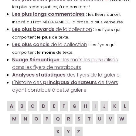
les plus remarquables, à ne pas rater !
Les plus longs commentaires
:
les flyers qui ont
inspiré au Prof. MÉGABAMBOU la prose la plus verbeuse.
Les plus bavards
de la collection
:
les flyers qui
comportent le
plus
de texte.
Les plus concis
de la collection
:
les flyers qui
comportent le
moins
de texte.
Nuage Sémantique
: les mots les plus utilisés
dans les flyers de marabouts
Analyses statistiques
des flyers de la galerie
L'histoire des
principaux donateurs
de flyers
ayant contribué à cette galerie
A
B
C
D
E
F
G
H
I
J
K
L
M
N
O
P
Q
R
S
T
U
V
W
X
Y
Z