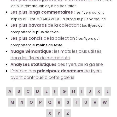
les plus remarquables, à ne pas rater !
Les plus longs commentaires
:
les flyers qui ont
inspiré au Prof. MÉGABAMBOU la prose la plus verbeuse.
Les plus bavards
de la collection
:
les flyers qui
comportent le
plus
de texte.
Les plus concis
de la collection
:
les flyers qui
comportent le
moins
de texte.
Nuage Sémantique
: les mots les plus utilisés
dans les flyers de marabouts
Analyses statistiques
des flyers de la galerie
L'histoire des
principaux donateurs
de flyers
ayant contribué à cette galerie
A
B
C
D
E
F
G
H
I
J
K
L
M
N
O
P
Q
R
S
T
U
V
W
X
Y
Z