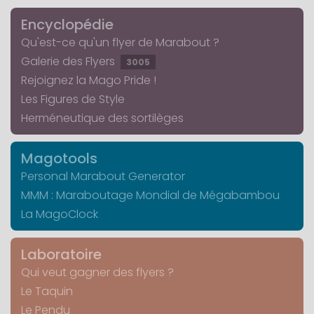
Encyclopédie
Qu'est-ce qu'un flyer de Marabout ?
Galerie des Flyers
3005
Rejoignez la Mago Pride !
Les Figures de Style
Herméneutique des sortilèges
Magotools
Personal Marabout Generator
MMM : Maraboutage Mondial de Mégabambou
La MagoClock
Laboratoire
Qui veut gagner des flyers ?
Le Taquin
Le Pendu