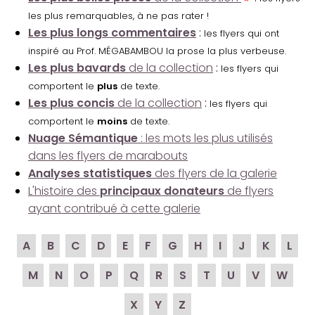
les plus remarquables, à ne pas rater !
Les plus longs commentaires
:
les flyers qui ont
inspiré au Prof. MÉGABAMBOU la prose la plus verbeuse.
Les plus bavards
de la collection
:
les flyers qui
comportent le
plus
de texte.
Les plus concis
de la collection
:
les flyers qui
comportent le
moins
de texte.
Nuage Sémantique
: les mots les plus utilisés
dans les flyers de marabouts
Analyses statistiques
des flyers de la galerie
L'histoire des
principaux donateurs
de flyers
ayant contribué à cette galerie
A
B
C
D
E
F
G
H
I
J
K
L
M
N
O
P
Q
R
S
T
U
V
W
X
Y
Z