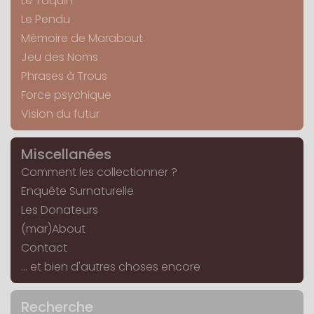
Le Taquin
Le Pendu
Mémoire de Marabout
Jeu des Noms
Phrases à Trous
Force psychique
Vision du futur
Miscellanées
Comment les collectionner ?
Enquête Surnaturelle
Les Donateurs
(mar)About
Contact
... et bien d'autres choses encore
Recherche