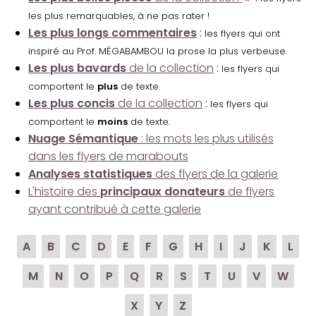
les plus remarquables, à ne pas rater !
Les plus longs commentaires
:
les flyers qui ont
inspiré au Prof. MÉGABAMBOU la prose la plus verbeuse.
Les plus bavards
de la collection
:
les flyers qui
comportent le
plus
de texte.
Les plus concis
de la collection
:
les flyers qui
comportent le
moins
de texte.
Nuage Sémantique
: les mots les plus utilisés
dans les flyers de marabouts
Analyses statistiques
des flyers de la galerie
L'histoire des
principaux donateurs
de flyers
ayant contribué à cette galerie
A
B
C
D
E
F
G
H
I
J
K
L
M
N
O
P
Q
R
S
T
U
V
W
X
Y
Z