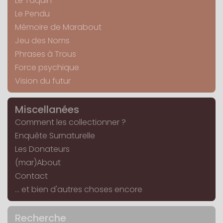
Le Taquin
Le Pendu
Mémoire de Marabout
Jeu des Noms
Phrases à Trous
Force psychique
Vision du futur
Miscellanées
Comment les collectionner ?
Enquête Surnaturelle
Les Donateurs
(mar)About
Contact
... et bien d'autres choses encore
Recherche