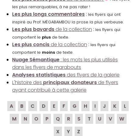
les plus remarquables, à ne pas rater !
Les plus longs commentaires
:
les flyers qui ont
inspiré au Prof. MÉGABAMBOU la prose la plus verbeuse.
Les plus bavards
de la collection
:
les flyers qui
comportent le
plus
de texte.
Les plus concis
de la collection
:
les flyers qui
comportent le
moins
de texte.
Nuage Sémantique
: les mots les plus utilisés
dans les flyers de marabouts
Analyses statistiques
des flyers de la galerie
L'histoire des
principaux donateurs
de flyers
ayant contribué à cette galerie
A
B
C
D
E
F
G
H
I
J
K
L
M
N
O
P
Q
R
S
T
U
V
W
X
Y
Z