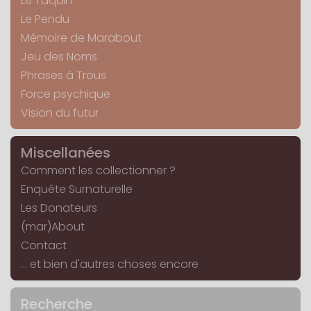
Le Taquin
Le Pendu
Mémoire de Marabout
Jeu des Noms
Phrases à Trous
Force psychique
Vision du futur
Miscellanées
Comment les collectionner ?
Enquête Surnaturelle
Les Donateurs
(mar)About
Contact
... et bien d'autres choses encore
Recherche