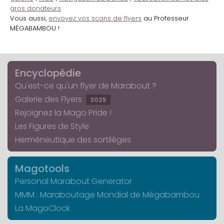
gros donateurs
Vous aussi,
envoyez vos scans de flyers
au Professeur
MÉGABAMBOU !
Encyclopédie
Qu'est-ce qu'un flyer de Marabout ?
Galerie des Flyers
3025
Rejoignez la Mago Pride !
Les Figures de Style
Herméneutique des sortilèges
Magotools
Personal Marabout Generator
MMM : Maraboutage Mondial de Mégabambou
La MagoClock