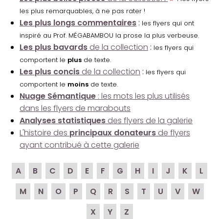
les plus remarquables, à ne pas rater !
Les plus longs commentaires
:
les flyers qui ont
inspiré au Prof. MÉGABAMBOU la prose la plus verbeuse.
Les plus bavards
de la collection
:
les flyers qui
comportent le
plus
de texte.
Les plus concis
de la collection
:
les flyers qui
comportent le
moins
de texte.
Nuage Sémantique
: les mots les plus utilisés
dans les flyers de marabouts
Analyses statistiques
des flyers de la galerie
L'histoire des
principaux donateurs
de flyers
ayant contribué à cette galerie
A
B
C
D
E
F
G
H
I
J
K
L
M
N
O
P
Q
R
S
T
U
V
W
X
Y
Z