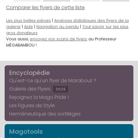
Comparer les flyers de cette liste
Les plus belles pièces
|
Analyses statistiques des flyers de la
galerie
|
Aide
|
Navigation au pendu
|
Tout savoir sur les plus
gros donateurs
Vous aussi,
envoyez vos scans de flyers
au Professeur
MÉGABAMBOU !
Encyclopédie
Qu'est-ce qu'un flyer de Marabout ?
Galerie des Flyers
3025
Rejoignez la Mago Pride !
Les Figures de Style
Herméneutique des sortilèges
Magotools