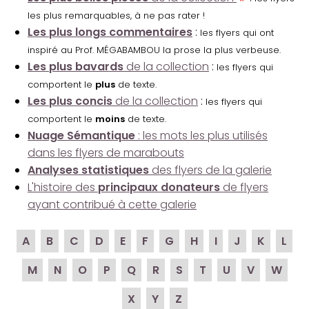
les plus remarquables, à ne pas rater !
Les plus longs commentaires
:
les flyers qui ont
inspiré au Prof. MÉGABAMBOU la prose la plus verbeuse.
Les plus bavards
de la collection
:
les flyers qui
comportent le
plus
de texte.
Les plus concis
de la collection
:
les flyers qui
comportent le
moins
de texte.
Nuage Sémantique
: les mots les plus utilisés
dans les flyers de marabouts
Analyses statistiques
des flyers de la galerie
L'histoire des
principaux donateurs
de flyers
ayant contribué à cette galerie
A
B
C
D
E
F
G
H
I
J
K
L
M
N
O
P
Q
R
S
T
U
V
W
X
Y
Z