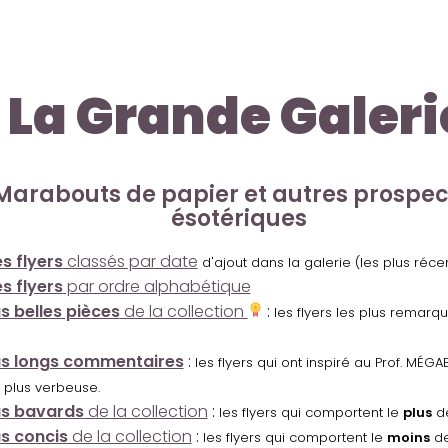
La Grande Galeri
Marabouts de papier et autres prospe
ésotériques
s flyers
classés par date
d'ajout dans la galerie (les plus réc
s flyers
par ordre alphabétique
us belles pièces
de la collection
:
les flyers les plus remarq
us longs commentaires
:
les flyers qui ont inspiré au Prof. MÉ
 plus verbeuse.
us bavards
de la collection
:
les flyers qui comportent le
plus
de
us concis
de la collection
:
les flyers qui comportent le
moins
de