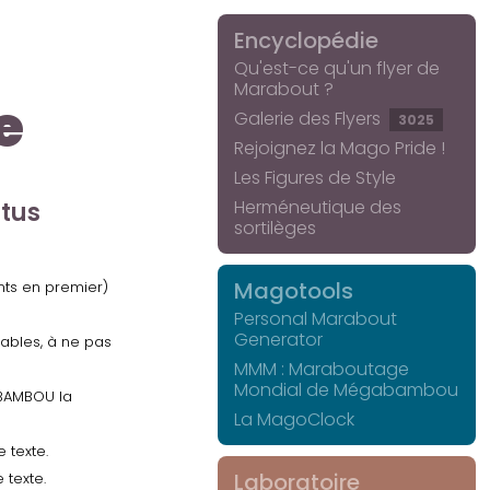
Encyclopédie
Qu'est-ce qu'un flyer de
Marabout ?
e
Galerie des Flyers
3025
Rejoignez la Mago Pride !
Les Figures de Style
Herméneutique des
ctus
sortilèges
Magotools
ents en premier)
Personal Marabout
Generator
uables, à ne pas
MMM : Maraboutage
Mondial de Mégabambou
GABAMBOU la
La MagoClock
 texte.
Laboratoire
 texte.