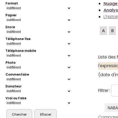
Nuage
Format
Analys
Papier
L'histo
Encre
A
B
Téléphone fixe
Téléphone mobile
Liste des
Photo
l'express
(date d'i
Commentaire
Donateur
Filtrer :
Vrai ou Fake
NABA
Comparer l