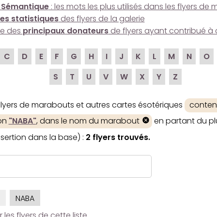
 Sémantique
: les mots les plus utilisés dans les flyers d
es statistiques
des flyers de la galerie
ire des
principaux donateurs
de flyers ayant contribué à 
C
D
E
F
G
H
I
J
K
L
M
N
O
S
T
U
V
W
X
Y
Z
 flyers de marabouts et autres cartes ésotériques
conten
ion
"NABA"
, dans le nom du marabout
en partant du pl
nsertion dans la base) :
2 flyers trouvés.
NABA
es flyers de cette liste