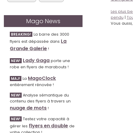
Les plus be
pendu
|
Tou
Mago News
Vous aussi
La barre des 3000
BREAKING!
La
flyers est dépassée dans
Grande Galerie
!
Lady Gaga
porte une
NEW!
robe en flyers de marabouts !
MagoClock
La
MAJ!
entièrement rénovée !
Analyse sémantique du
NEW!
contenu des flyers à travers un
nuage de mots
!
Testez votre capacité à
NEW!
flyers en double
gérer les
de
votre collection !