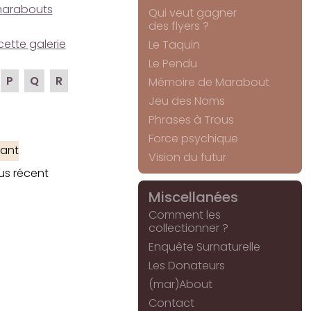
e marabouts
Qui veut gagner
des flyers ?
cette galerie
Le Taquin
Le Pendu
P
Q
R
Mémoire de Marabout
Jeu des Noms
Phrases à Trous
Force psychique
ant
Vision du futur
us récent
Miscellanées
Comment les
collectionner ?
Enquête Surnaturelle
Les Donateurs
(mar)About
Contact