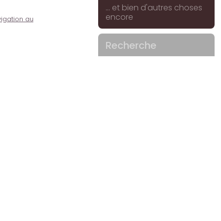
... et bien d'autres choses
encore
igation au
Recherche