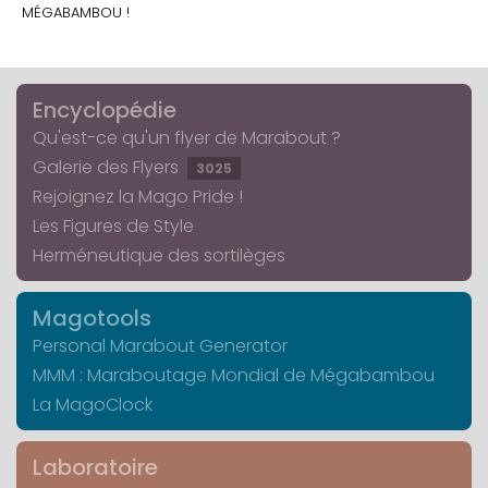
MÉGABAMBOU !
Encyclopédie
Qu'est-ce qu'un flyer de Marabout ?
Galerie des Flyers
3025
Rejoignez la Mago Pride !
Les Figures de Style
Herméneutique des sortilèges
Magotools
Personal Marabout Generator
MMM : Maraboutage Mondial de Mégabambou
La MagoClock
Laboratoire