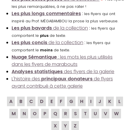
les plus remarquables, à ne pas rater !
Les plus longs commentaires
:
les flyers qui ont
inspiré au Prof. MÉGABAMBOU la prose la plus verbeuse.
Les plus bavards
de la collection
:
les flyers qui
comportent le
plus
de texte.
Les plus concis
de la collection
:
les flyers qui
comportent le
moins
de texte.
Nuage Sémantique
: les mots les plus utilisés
dans les flyers de marabouts
Analyses statistiques
des flyers de la galerie
L'histoire des
principaux donateurs
de flyers
ayant contribué à cette galerie
A
B
C
D
E
F
G
H
I
J
K
L
M
N
O
P
Q
R
S
T
U
V
W
X
Y
Z