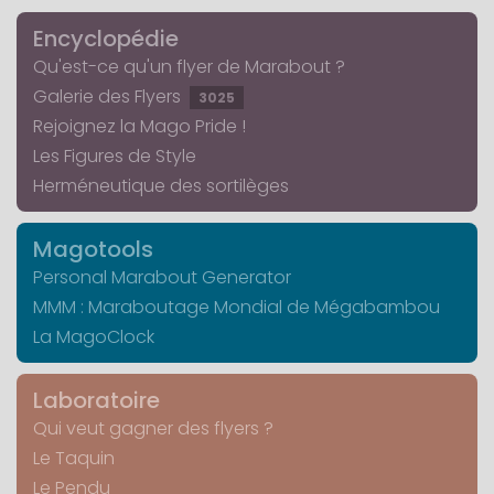
Encyclopédie
Qu'est-ce qu'un flyer de Marabout ?
Galerie des Flyers
3025
Rejoignez la Mago Pride !
Les Figures de Style
Herméneutique des sortilèges
Magotools
Personal Marabout Generator
MMM : Maraboutage Mondial de Mégabambou
La MagoClock
Laboratoire
Qui veut gagner des flyers ?
Le Taquin
Le Pendu