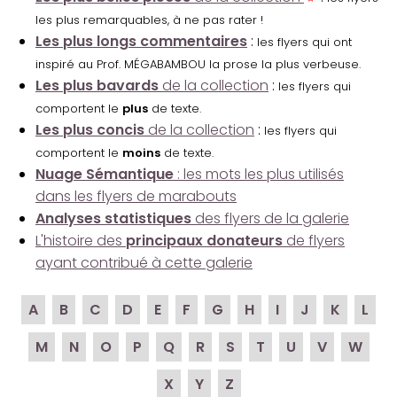
les plus remarquables, à ne pas rater !
Les plus longs commentaires
:
les flyers qui ont
inspiré au Prof. MÉGABAMBOU la prose la plus verbeuse.
Les plus bavards
de la collection
:
les flyers qui
comportent le
plus
de texte.
Les plus concis
de la collection
:
les flyers qui
comportent le
moins
de texte.
Nuage Sémantique
: les mots les plus utilisés
dans les flyers de marabouts
Analyses statistiques
des flyers de la galerie
L'histoire des
principaux donateurs
de flyers
ayant contribué à cette galerie
A
B
C
D
E
F
G
H
I
J
K
L
M
N
O
P
Q
R
S
T
U
V
W
X
Y
Z