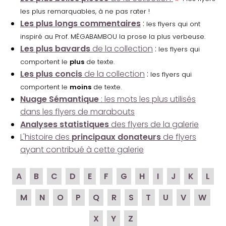
les plus remarquables, à ne pas rater !
Les plus longs commentaires
:
les flyers qui ont
inspiré au Prof. MÉGABAMBOU la prose la plus verbeuse.
Les plus bavards
de la collection
:
les flyers qui
comportent le
plus
de texte.
Les plus concis
de la collection
:
les flyers qui
comportent le
moins
de texte.
Nuage Sémantique
: les mots les plus utilisés
dans les flyers de marabouts
Analyses statistiques
des flyers de la galerie
L'histoire des
principaux donateurs
de flyers
ayant contribué à cette galerie
A
B
C
D
E
F
G
H
I
J
K
L
M
N
O
P
Q
R
S
T
U
V
W
X
Y
Z