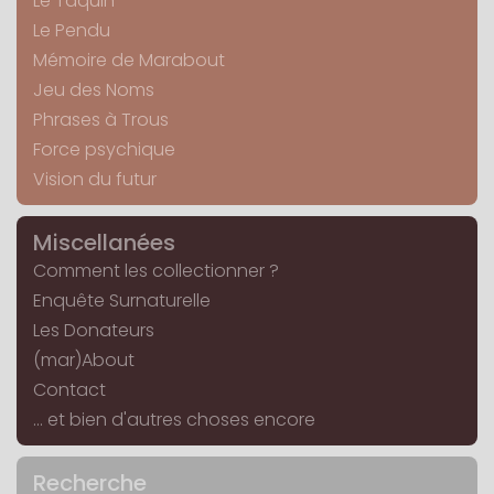
Le Taquin
Le Pendu
Mémoire de Marabout
Jeu des Noms
Phrases à Trous
Force psychique
Vision du futur
Miscellanées
Comment les collectionner ?
Enquête Surnaturelle
Les Donateurs
(mar)About
Contact
... et bien d'autres choses encore
Recherche