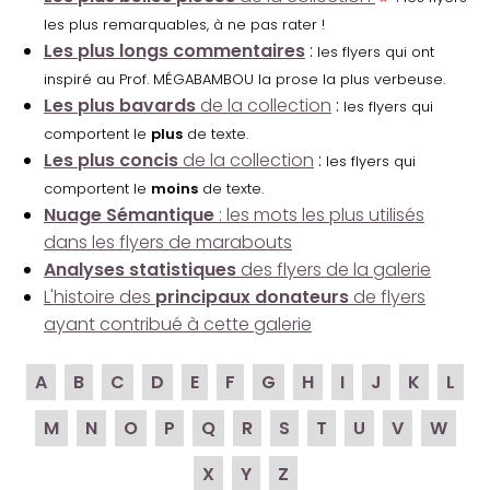
les plus remarquables, à ne pas rater !
Les plus longs commentaires
:
les flyers qui ont
inspiré au Prof. MÉGABAMBOU la prose la plus verbeuse.
Les plus bavards
de la collection
:
les flyers qui
comportent le
plus
de texte.
Les plus concis
de la collection
:
les flyers qui
comportent le
moins
de texte.
Nuage Sémantique
: les mots les plus utilisés
dans les flyers de marabouts
Analyses statistiques
des flyers de la galerie
L'histoire des
principaux donateurs
de flyers
ayant contribué à cette galerie
A
B
C
D
E
F
G
H
I
J
K
L
M
N
O
P
Q
R
S
T
U
V
W
X
Y
Z