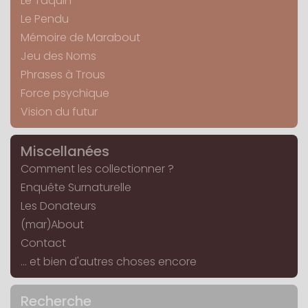
Le Taquin
Le Pendu
Mémoire de Marabout
Jeu des Noms
Phrases à Trous
Force psychique
Vision du futur
Miscellanées
Comment les collectionner ?
Enquête Surnaturelle
Les Donateurs
(mar)About
Contact
... et bien d'autres choses encore
Recherche