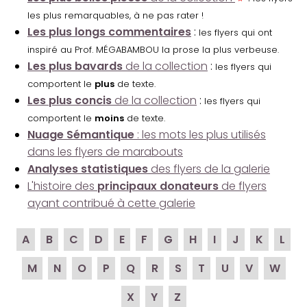
les plus remarquables, à ne pas rater !
Les plus longs commentaires
:
les flyers qui ont
inspiré au Prof. MÉGABAMBOU la prose la plus verbeuse.
Les plus bavards
de la collection
:
les flyers qui
comportent le
plus
de texte.
Les plus concis
de la collection
:
les flyers qui
comportent le
moins
de texte.
Nuage Sémantique
: les mots les plus utilisés
dans les flyers de marabouts
Analyses statistiques
des flyers de la galerie
L'histoire des
principaux donateurs
de flyers
ayant contribué à cette galerie
A
B
C
D
E
F
G
H
I
J
K
L
M
N
O
P
Q
R
S
T
U
V
W
X
Y
Z