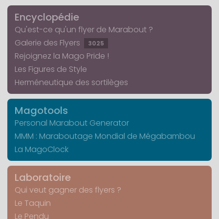
Encyclopédie
Qu'est-ce qu'un flyer de Marabout ?
Galerie des Flyers
3025
Rejoignez la Mago Pride !
Les Figures de Style
Herméneutique des sortilèges
Magotools
Personal Marabout Generator
MMM : Maraboutage Mondial de Mégabambou
La MagoClock
Laboratoire
Qui veut gagner des flyers ?
Le Taquin
Le Pendu