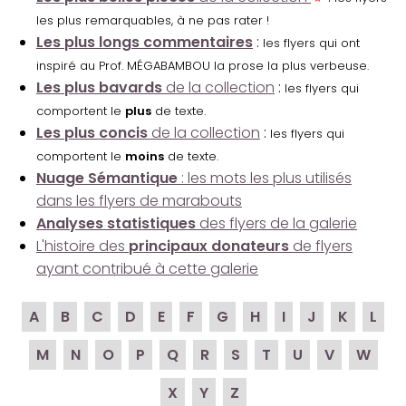
les plus remarquables, à ne pas rater !
Les plus longs commentaires
:
les flyers qui ont
inspiré au Prof. MÉGABAMBOU la prose la plus verbeuse.
Les plus bavards
de la collection
:
les flyers qui
comportent le
plus
de texte.
Les plus concis
de la collection
:
les flyers qui
comportent le
moins
de texte.
Nuage Sémantique
: les mots les plus utilisés
dans les flyers de marabouts
Analyses statistiques
des flyers de la galerie
L'histoire des
principaux donateurs
de flyers
ayant contribué à cette galerie
A
B
C
D
E
F
G
H
I
J
K
L
M
N
O
P
Q
R
S
T
U
V
W
X
Y
Z