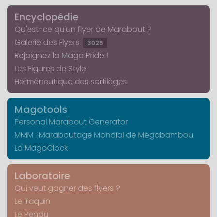
Encyclopédie
Qu'est-ce qu'un flyer de Marabout ?
Galerie des Flyers
3025
Rejoignez la Mago Pride !
Les Figures de Style
Herméneutique des sortilèges
Magotools
Personal Marabout Generator
MMM : Maraboutage Mondial de Mégabambou
La MagoClock
Laboratoire
Qui veut gagner des flyers ?
Le Taquin
Le Pendu