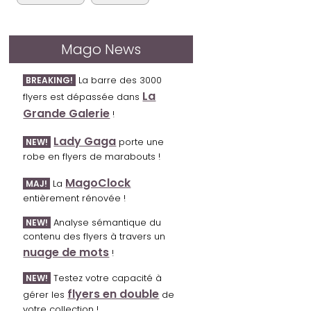
Mago News
La barre des 3000
BREAKING!
La
flyers est dépassée dans
Grande Galerie
!
Lady Gaga
porte une
NEW!
robe en flyers de marabouts !
MagoClock
La
MAJ!
entièrement rénovée !
Analyse sémantique du
NEW!
contenu des flyers à travers un
nuage de mots
!
Testez votre capacité à
NEW!
flyers en double
gérer les
de
votre collection !