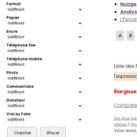
Nuage
Format
Analys
Papier
L'histo
Encre
A
B
Téléphone fixe
Téléphone mobile
Liste des
Photo
l'express
Commentaire
Élargisse
Donateur
Comparer l
Vrai ou Fake
Les plus be
pendu
|
Tou
Vous aussi