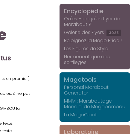
Encyclopédie
Qu'est-ce qu'un flyer de
Marabout ?
e
Galerie des Flyers
3025
Rejoignez la Mago Pride !
Les Figures de Style
Herméneutique des
ctus
sortilèges
Magotools
ents en premier)
Personal Marabout
Generator
uables, à ne pas
MMM : Maraboutage
Mondial de Mégabambou
GABAMBOU la
La MagoClock
 texte.
Laboratoire
 texte.