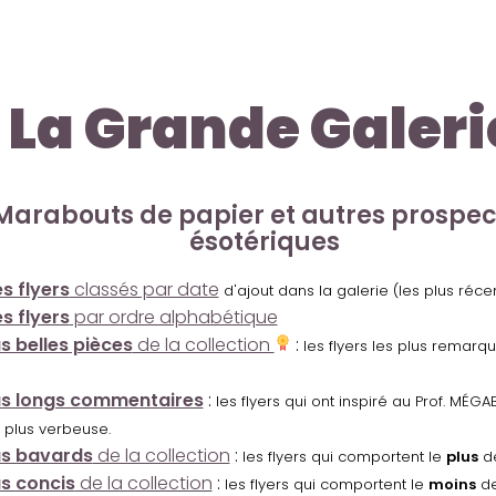
La Grande Galeri
Marabouts de papier et autres prospe
ésotériques
s flyers
classés par date
d'ajout dans la galerie (les plus réc
s flyers
par ordre alphabétique
us belles pièces
de la collection
:
les flyers les plus remarq
us longs commentaires
:
les flyers qui ont inspiré au Prof. MÉ
 plus verbeuse.
us bavards
de la collection
:
les flyers qui comportent le
plus
de
us concis
de la collection
:
les flyers qui comportent le
moins
de