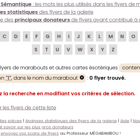
 Sémantique
: les mots les plus utilisés dans les flyers d
es statistiques
des flyers de la galerie
ire des
principaux donateurs
de flyers ayant contribué à 
C
D
E
F
G
H
I
J
K
L
M
N
O
S
T
U
V
W
X
Y
Z
 flyers de marabouts et autres cartes ésotériques
conten
ion
"l"
, dans le nom du marabout
:
0 flyer trouvé.
z la recherche en modifiant vos critères de sélection.
es flyers de cette liste
lles pièces
|
Analyses statistiques des flyers de la galerie
|
Aide
|
Nav
t savoir sur les plus gros donateurs
,
envoyez vos scans de flyers
au Professeur MÉGABAMBOU !