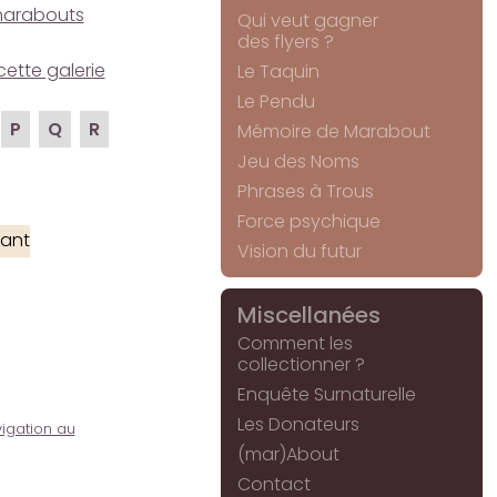
e marabouts
Qui veut gagner
des flyers ?
cette galerie
Le Taquin
Le Pendu
P
Q
R
Mémoire de Marabout
Jeu des Noms
Phrases à Trous
Force psychique
ant
Vision du futur
Miscellanées
Comment les
collectionner ?
Enquête Surnaturelle
Les Donateurs
igation au
(mar)About
Contact