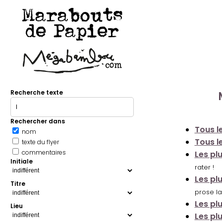
Marabouts
de Papier
Recherche texte
Rechercher dans
Tous le
nom
Tous le
texte du flyer
commentaires
Les pl
Initiale
rater !
Les pl
Titre
prose la
Les pl
Lieu
Les pl