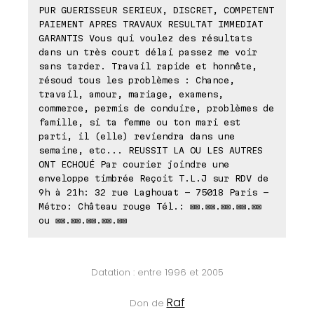
PUR GUERISSEUR SERIEUX, DISCRET, COMPETENT
PAIEMENT APRES TRAVAUX RESULTAT IMMEDIAT
GARANTIS Vous qui voulez des résultats
dans un très court délai passez me voir
sans tarder. Travail rapide et honnête,
résoud tous les problèmes : Chance,
travail, amour, mariage, examens,
commerce, permis de conduire, problèmes de
famille, si ta femme ou ton mari est
parti, il (elle) reviendra dans une
semaine, etc... REUSSIT LA OU LES AUTRES
ONT ECHOUÉ Par courier joindre une
enveloppe timbrée Reçoit T.L.J sur RDV de
9h à 21h: 32 rue Laghouat - 75018 Paris -
Métro: Château rouge Tél.: ⊠⊠.⊠⊠.⊠⊠.⊠⊠.⊠⊠
ou ⊠⊠.⊠⊠.⊠⊠.⊠⊠.⊠⊠
Datation : entre 1996 et 2005
Raf
Don de