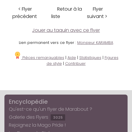
< Flyer
Retour à la
Flyer
précédent
liste
suivant >
Jouer au taquin avec ce flyer
Lien permanent vers ce flyer :
Monsieur KARAMBA
Pièces remarquables
|
Aide
|
Statistiques
|
Figures
de style
|
Contribuer
Encyclopédie
Qu'est-ce qu'un flyer de Marabout ?
Galerie des Flyers
3025
Rejoignez la Mago Pride !