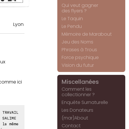
Qui veut gagner
des flyers ?
Le Taquin
Lyon
Le Pendu
Mémoire de Marabout
Jeu des Noms
Phrases à Trous
Force psychique
eux
Vision du futur
Miscellanées
 comme ici
Comment les
collectionner ?
Enquête Surnaturelle
Les Donateurs
 TRAVAIL
(mar)About
 SALIME
 la même
Contact