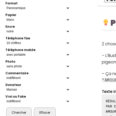
Format
Papier
P
Encre
Téléphone fixe
2 chose
Téléphone mobile
– L'ill
pigeon
Photo
– Ça ne
Commentaire
"AMOU
Donateur
Texte i
Vrai ou Fake
RÉSUL
PAR C
AMOUR