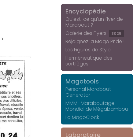
Encyclopédie
Qu'est-ce qu'un flyer de
Marabout ?
Galerie des Flyers
3025
 >
Rejoignez la Mago Pride !
Les Figures de Style
Herméneutique des
sortilèges
Magotools
Personal Marabout
Generator
MMM : Maraboutage
Mondial de Mégabambou
La MagoClock
Laboratoire