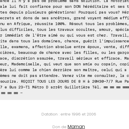
ance Il n'y a pas de problème sans solution. La notoriét
ale lui fait confiance pour son DON héréditaire et ses t
tes depuis plusieurs générations! Pourquoi pas vous? Hér
ecrets et dons de ses ancêtres, grand voyant médium effi
nu en Afrique, réussite 100%. Résout tous les problèmes,
lus difficiles, tous les travaux occultes, amour, spécia
r immédiat de l'être aimé ou qui vous est cher. Travail,
ite dans tous les domaines, chance, guérit l'impuissance
lle, examens, affection absolue entre époux, vente, diff
cières, beaucoup de chance avec les filles, ou les garço
ace, discrétion assurée, travail sérieux et efficace. Ma
eur, Mademoiselle, qui veut que son amie ou copain, copi
ère lui comme le chien derrière son maître, celui qui a 
èmes ne doit pas attendre. Venez vite me consulter, la c
sourira. REÇOIT TOUS LES JOURS DE 8 H à 20H30-7/7 Rue Pa
7 e Bus 23-T1 Métro D arrêt Guillotière Tél. ⊠⊠ ⊠⊠ ⊠⊠ ⊠⊠⊠
 ⊠⊠ ⊠⊠ ⊠⊠ -
Datation : entre 1996 et 2006
Maman
Don de