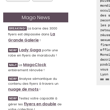
puiss
mondi
occul
des s
Mago News
recon
les p
La barre des 3000
BREAKING!
retou
La
flyers est dépassée dans
réuss
Grande Galerie
sexue
!
finan
Lady Gaga
effic
porte une
NEW!
Monsi
robe en flyers de marabouts !
derri
MagoClock
probl
La
MAJ!
vous 
entièrement rénovée !
Lyon 
Analyse sémantique du
NEW!
⊠⊠ ⊠⊠
contenu des flyers à travers un
nuage de mots
!
Testez votre capacité à
NEW!
flyers en double
gérer les
de
votre collection !