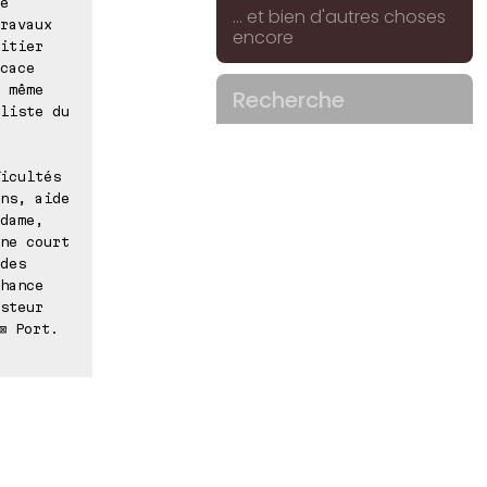
é
... et bien d'autres choses
ravaux
encore
itier
cace
 même
Recherche
liste du
icultés
ns, aide
dame,
ne court
des
hance
steur
⊠ Port.