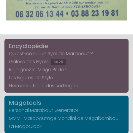
Encyclopédie
Qu'est-ce qu'un flyer de Marabout ?
Galerie des Flyers
3025
Rejoignez la Mago Pride !
Les Figures de Style
Herméneutique des sortilèges
Magotools
Personal Marabout Generator
MMM : Maraboutage Mondial de Mégabambou
La MagoClock