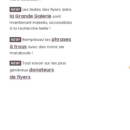
Les textes des flyers dans
NEW!
la Grande Galerie
sont
maintenant indexés, accessibles
à la recherche texte !
phrases
Remplissez les
NEW!
à trous
avec des noms de
marabouts !
Tout savoir sur les plus
NEW!
donateurs
généreux
de flyers
.