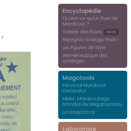
Encyclopédie
Qu'est-ce qu'un flyer de
Marabout ?
Galerie des Flyers
3025
 >
Rejoignez la Mago Pride !
Les Figures de Style
Herméneutique des
sortilèges
Magotools
Personal Marabout
Generator
MMM : Maraboutage
Mondial de Mégabambou
La MagoClock
Laboratoire