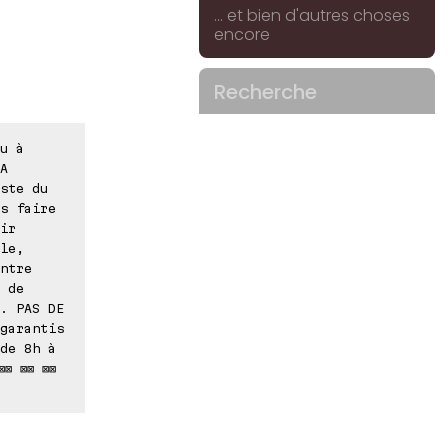
... et bien d'autres choses
encore
Recherche
u à
A
ste du
s faire
ir
le,
ntre
 de
. PAS DE
garantis
de 8h à
⊠⊠ ⊠⊠ ⊠⊠