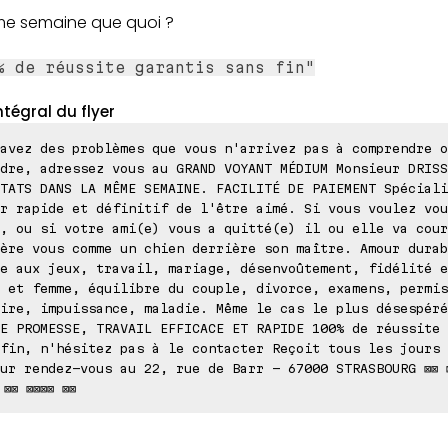
e semaine que quoi ?
% de réussite garantis sans fin"
ntégral du flyer
avez des problèmes que vous n'arrivez pas à comprendre o
dre, adressez vous au GRAND VOYANT MÉDIUM Monsieur DRISS
TATS DANS LA MÊME SEMAINE. FACILITÉ DE PAIEMENT Spéciali
r rapide et définitif de l'être aimé. Si vous voulez vou
, ou si votre ami(e) vous a quitté(e) il ou elle va cour
ère vous comme un chien derrière son maître. Amour durab
e aux jeux, travail, mariage, désenvoûtement, fidélité e
 et femme, équilibre du couple, divorce, examens, permis
ire, impuissance, maladie. Même le cas le plus désespéré
E PROMESSE, TRAVAIL EFFICACE ET RAPIDE 100% de réussite 
fin, n'hésitez pas à le contacter Reçoit tous les jours 
ur rendez-vous au 22, rue de Barr - 67000 STRASBOURG ⊠⊠ 
 ⊠⊠ ⊠⊠⊠⊠ ⊠⊠