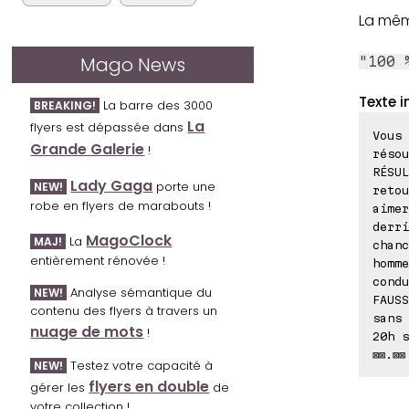
La mêm
Mago News
"100 
Texte i
La barre des 3000
BREAKING!
La
flyers est dépassée dans
Vous 
Grande Galerie
!
résou
RÉSUL
Lady Gaga
porte une
NEW!
retou
robe en flyers de marabouts !
aimer
derri
MagoClock
La
MAJ!
chanc
entièrement rénovée !
homme
condu
Analyse sémantique du
NEW!
FAUSS
contenu des flyers à travers un
sans 
nuage de mots
!
20h s
⊠⊠.⊠⊠
Testez votre capacité à
NEW!
flyers en double
gérer les
de
votre collection !