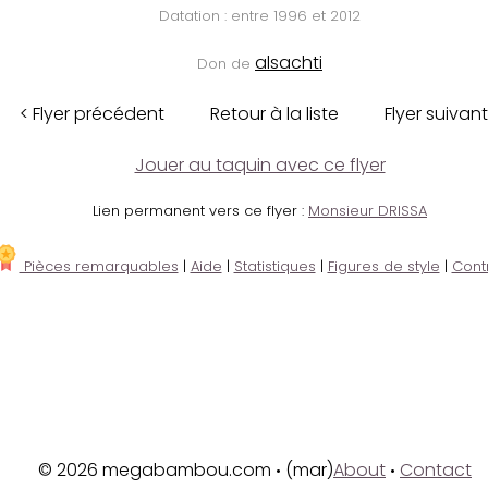
Datation : entre 1996 et 2012
alsachti
Don de
< Flyer précédent
Retour à la liste
Flyer suivant
Jouer au taquin avec ce flyer
Lien permanent vers ce flyer :
Monsieur DRISSA
Pièces remarquables
|
Aide
|
Statistiques
|
Figures de style
|
Cont
© 2026 megabambou.com
(mar)
About
Contact
•
•