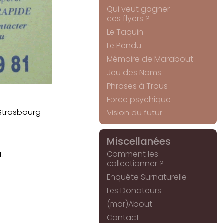
Qui veut gagner
des flyers ?
Le Taquin
Le Pendu
Mémoire de Marabout
Jeu des Noms
Phrases à Trous
Force psychique
Strasbourg
Vision du futur
Miscellanées
Comment les
.
collectionner ?
Enquête Surnaturelle
Les Donateurs
(mar)About
Contact