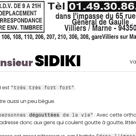
SIDIKI
nsieur
Va
I est
.
"très très fort fort"
tre aussi un peu bègue.
: Avec cette orth
personnes
dégouttées
de la vie"
s'adresse donc aux gens qui coulent goutte à goutte, litté