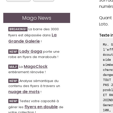
Son adr
numéro 
Mago News
Quant a
Loto.
La barre des 3000
BREAKING!
La
Texte i
flyers est dépassée dans
Grande Galerie
!
Mr. S
l'eff
Lady Gaga
porte une
NEW!
écout
robe en flyers de marabouts !
aide 
aimée
MagoClock
La
MAJ!
chanc
entièrement rénovée !
dange
TOUT 
Analyse sémantique du
NEW!
PAS J
contenu des flyers à travers un
probl
nuage de mots
!
ET RA
JOIND
Testez votre capacité à
NEW!
Gener
flyers en double
gérer les
de
108, 
votre collection !