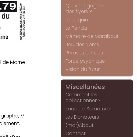
Qui veut gagner
des flyers ?
Le Taquin
Le Pendu
Mémoire de Marabout
Jeu des Noms
Phrases à Trous
Force psychique
l de Marne
Vision du futur
Miscellanées
Comment les
collectionner ?
Enquête Surnaturelle
ographe, M.
Les Donateurs
ralement.
(mar)About
Contact