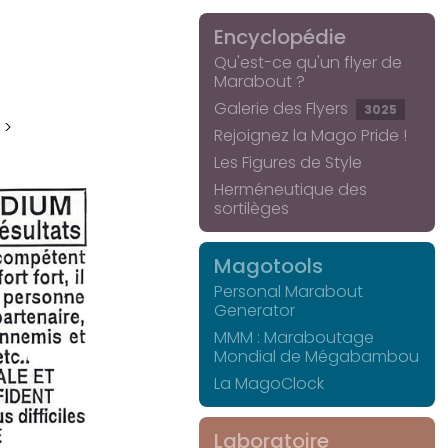
Encyclopédie
Qu'est-ce qu'un flyer de
Marabout ?
Galerie des Flyers
3025
 >
Rejoignez la Mago Pride !
Les Figures de Style
Herméneutique des
sortilèges
Magotools
Personal Marabout
Generator
MMM : Maraboutage
Mondial de Mégabambou
La MagoClock
Laboratoire