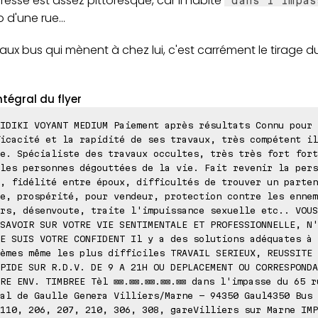
esse est assez pittoresque, car il habite
"dans l'impas
d'une rue...
ux bus qui mènent à chez lui, c'est carrément le tirage d
ntégral du flyer
IDIKI VOYANT MEDIUM Paiement après résultats Connu pour
icacité et la rapidité de ses travaux, très compétent il
e. Spécialiste des travaux occultes, très très fort fort
les personnes dégouttées de la vie. Fait revenir la pers
, fidélité entre époux, difficultés de trouver un parten
e, prospérité, pour vendeur, protection contre les ennem
rs, désenvoute, traite l'impuissance sexuelle etc.. VOUS
SAVOIR SUR VOTRE VIE SENTIMENTALE ET PROFESSIONNELLE, N'
E SUIS VOTRE CONFIDENT Il y a des solutions adéquates à 
èmes même les plus difficiles TRAVAIL SERIEUX, REUSSITE 
PIDE SUR R.D.V. DE 9 A 21H OU DEPLACEMENT OU CORRESPONDA
RE ENV. TIMBREE Tèl ⊠⊠.⊠⊠.⊠⊠.⊠⊠.⊠⊠ dans l'impasse du 65 r
al de Gaulle Genera Villiers/Marne - 94350 Gaul4350 Bus 
110, 206, 207, 210, 306, 308, gareVilliers sur Marne IMP