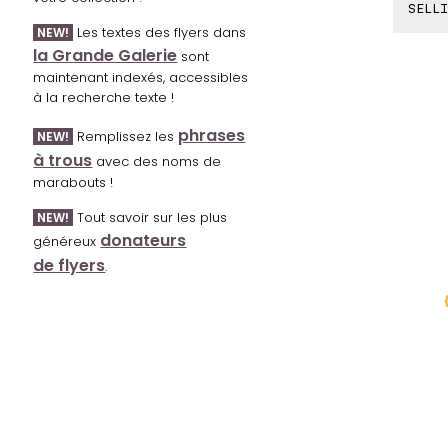
SELLI
Les textes des flyers dans
NEW!
la Grande Galerie
sont
maintenant indexés, accessibles
à la recherche texte !
phrases
Remplissez les
NEW!
à trous
avec des noms de
marabouts !
Tout savoir sur les plus
NEW!
donateurs
généreux
de flyers
.