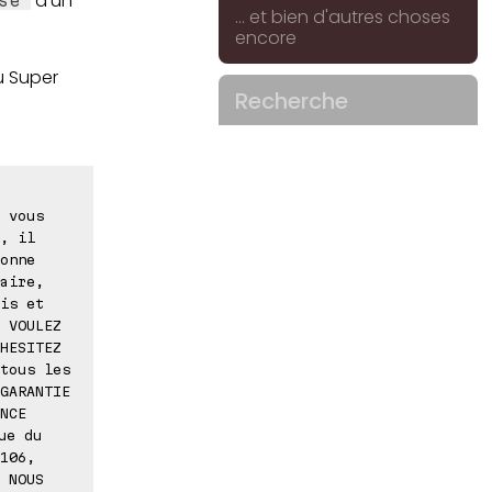
d'un
se"
... et bien d'autres choses
encore
u Super
Recherche
 vous
, il
onne
aire,
is et
 VOULEZ
HESITEZ
tous les
GARANTIE
NCE
ue du
106,
 NOUS