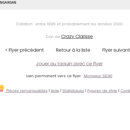
NGARGAN
Datation : entre 1996 et probablement les années 2000
Crazy Clarisse
Don de
< Flyer précédent
Retour à la liste
Flyer suivant
Jouer au taquin avec ce flyer
Lien permanent vers ce flyer :
Monsieur SIDIKI
Pièces remarquables
|
Aide
|
Statistiques
|
Figures de style
|
Cont