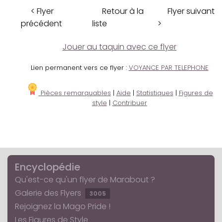
< Flyer
Retour à la
Flyer suivant
précédent
liste
>
Jouer au taquin avec ce flyer
Lien permanent vers ce flyer :
VOYANCE PAR TELEPHONE
Pièces remarquables
|
Aide
|
Statistiques
|
Figures de
style
|
Contribuer
Encyclopédie
Qu'est-ce qu'un flyer de Marabout ?
Galerie des Flyers
3005
Rejoignez la Mago Pride !
Les Figures de Style